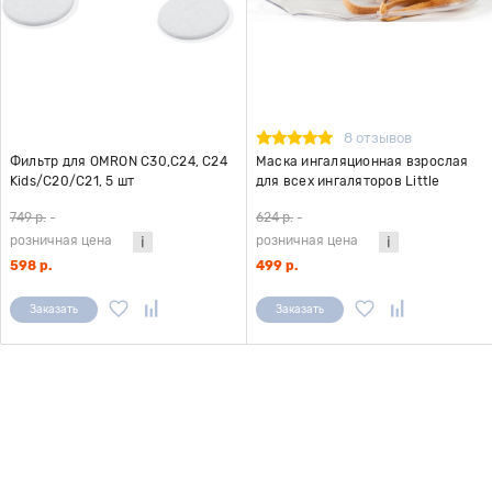
8 отзывов
Фильтр для OMRON С30,С24, С24
Маска ингаляционная взрослая
Kids/С20/С21, 5 шт
для всех ингаляторов Little
Doctor LD-N041
749 р.
-
624 р.
-
розничная цена
розничная цена
598 р.
499 р.
Заказать
Заказать