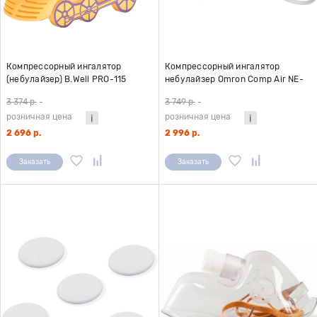
Компрессорный ингалятор
Компрессорный ингалятор
(небулайзер) B.Well PRO-115
небулайзер Omron Comp Air NE-
C21 Basic
3 374 р.
-
3 749 р.
-
розничная цена
розничная цена
2 696 р.
2 996 р.
Заказать
Заказать