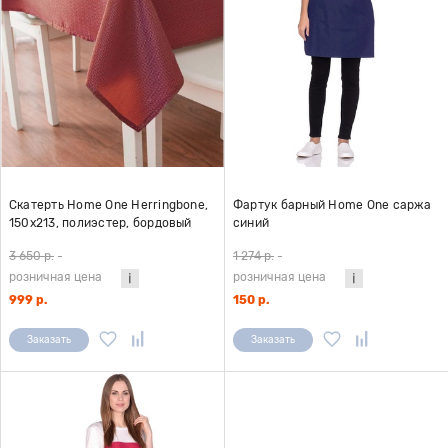
Скатерть Home One Herringbone,
Фартук барный Home One саржа
150х213, полиэстер, бордовый
синий
3 650 р.
-
1 274 р.
-
розничная цена
розничная цена
999 р.
150 р.
Заказать
Заказать