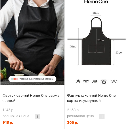
Фартук барный Home One саржа
Фартук кухонный Home One
черный
саржа изумрудный
1 143 р.
-
2 138 р.
-
розничная цена
розничная цена
913 р.
300 р.