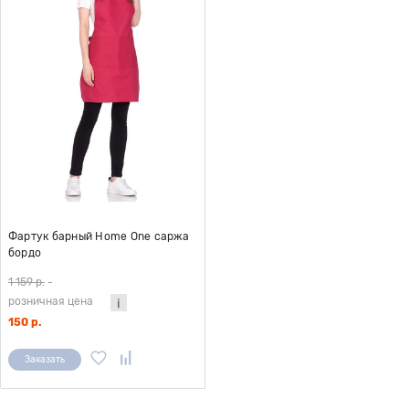
Фартук барный Home One саржа
бордо
1 159 р.
-
розничная цена
150 р.
Заказать