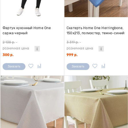
Фартук кухонный Home One
Скатерть Home One Herringbone,
саржа черный
150х213, полиэстер, темно-синий
2 138 р.
-
3 319 р.
-
розничная цена
розничная цена
300 р.
999 р.
Заказать
Заказать