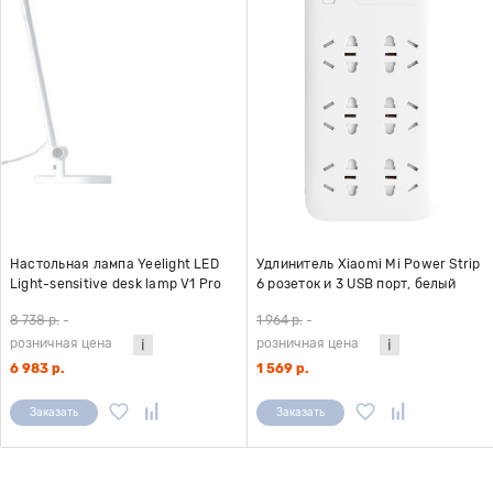
Настольная лампа Yeelight LED
Удлинитель Xiaomi Mi Power Strip
Light-sensitive desk lamp V1 Pro
6 розеток и 3 USB порт, белый
(YLTD08YL)
8 738 р.
-
1 964 р.
-
розничная цена
розничная цена
6 983 р.
1 569 р.
Заказать
Заказать