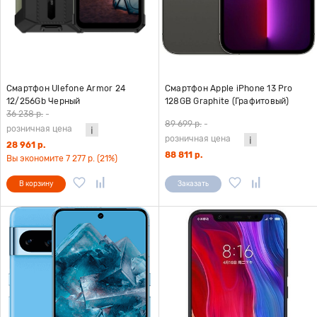
Смартфон Ulefone Armor 24
Смартфон Apple iPhone 13 Pro
12/256Gb Черный
128GB Graphite (Графитовый)
A2483
36 238 р.
-
89 699 р.
-
розничная цена
розничная цена
28 961 р.
88 811 р.
Вы экономите 7 277 р. (21%)
В корзину
Заказать