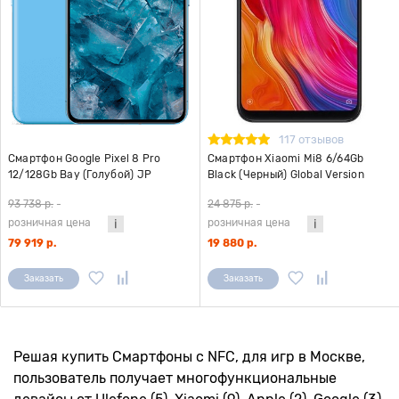
117 отзывов
Смартфон Google Pixel 8 Pro
Смартфон Xiaomi Mi8 6/64Gb
12/128Gb Bay (Голубой) JP
Black (Черный) Global Version
Version
93 738 р.
-
24 875 р.
-
розничная цена
розничная цена
79 919 р.
19 880 р.
Заказать
Заказать
Решая купить Смартфоны с NFC, для игр в Москве,
пользователь получает многофункциональные