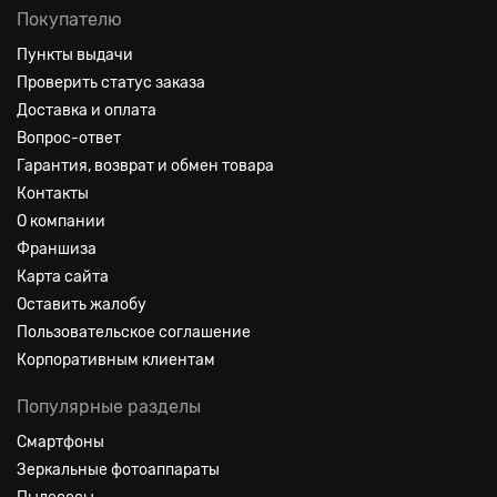
диапазоне от 10 до 120 Гц в зависимости от того, в каком
Покупателю
режиме используется iPhone 13 Pro. С учетом невероятной
графической производительности 5 ядерного графического
Пункты выдачи
процессора на базе чипа A15 Bioniс вы получаете серьезное
Проверить статус заказа
устройство для активных геймеров.
Доставка и оплата
Вопрос-ответ
Гарантия, возврат и обмен товара
Контакты
О компании
Франшиза
Карта сайта
Оставить жалобу
Пользовательское соглашение
Корпоративным клиентам
Популярные разделы
Смартфоны
Зеркальные фотоаппараты