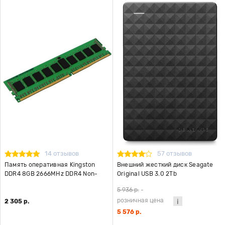
14 отзывов
57 отзывов
Память оперативная Kingston
Внешний жесткий диск Seagate
DDR4 8GB 2666MHz DDR4 Non-
Original USB 3.0 2Tb
ECC CL19 DIMM 1Rx8
STEA2000400 Expansion Portable
5 936 р.
-
2.5" черный
розничная цена
2 305 р.
5 576 р.