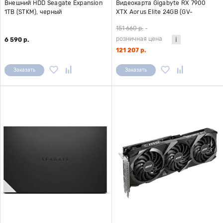
Внешний HDD Seagate Expansion
Видеокарта Gigabyte RX 7900
1TB (STKM), черный
XTX Aorus Elite 24GB (GV-
R79XTXAORUS E-24GD)
151 660 р.
-
розничная цена
6 590 р.
121 207 р.
Заказать
Заказать