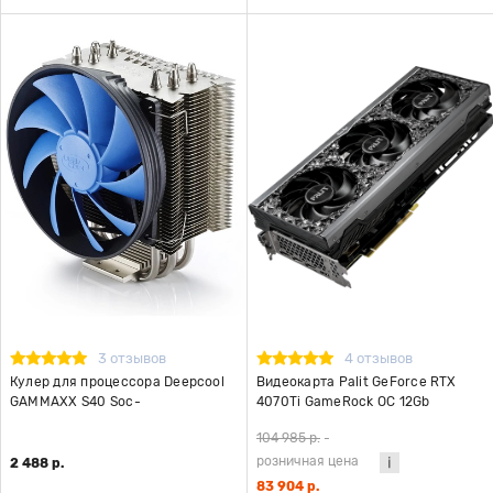
3 отзывов
4 отзывов
Кулер для процессора Deepcool
Видеокарта Palit GeForce RTX
GAMMAXX S40 Soc-
4070Ti GameRock OC 12Gb
AM4/1151/1200/1700 4-pin
(NED407TU19K9-1045G)
104 985 р.
-
розничная цена
2 488 р.
83 904 р.