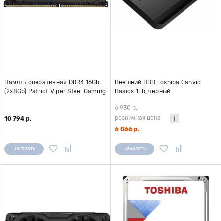
Память оперативная DDR4 16Gb
Внешний HDD Toshiba Canvio
(2x8Gb) Patriot Viper Steel Gaming
Basics 1Tb, черный
4000MHz (PVS416G400C6K)
(HDTB510EK3AA)
6 930 р.
-
радиатор
розничная цена
10 794 р.
6 066 р.
Заказать
Заказать