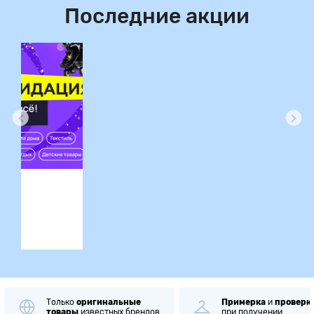
Последние акции
ция
Примерка
и
проверка
Самовывоз
при получении
через
1 минуту