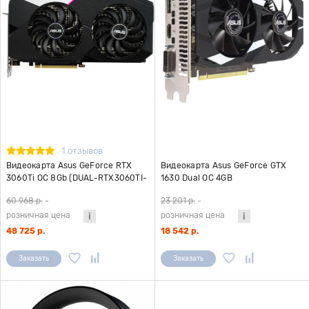
1 отзывов
Видеокарта Asus GeForce RTX
Видеокарта Asus GeForce GTX
3060Ti OC 8Gb (DUAL-RTX3060TI-
1630 Dual OC 4GB
O8GD6X)
60 968 р.
-
23 201 р.
-
розничная цена
розничная цена
48 725 р.
18 542 р.
Заказать
Заказать