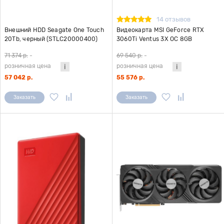
14 отзывов
Внешний HDD Seagate One Touch
Видеокарта MSI GeForce RTX
20Tb, черный (STLC20000400)
3060Ti Ventus 3X OC 8GB
71 374 р.
-
69 540 р.
-
розничная цена
розничная цена
57 042 р.
55 576 р.
Заказать
Заказать