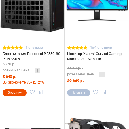
1 отзывов
164 отзывов
Блок питания Deepcool PF350 80
Монитор Xiaomi Curved Gaming
Plus 350W
Monitor 30", черный
3 770 р.
-
37 124 р.
-
розничная цена
розничная цена
3 013 р.
29 669 р.
Вы экономите 757 р. (21%)
В корзину
Заказать