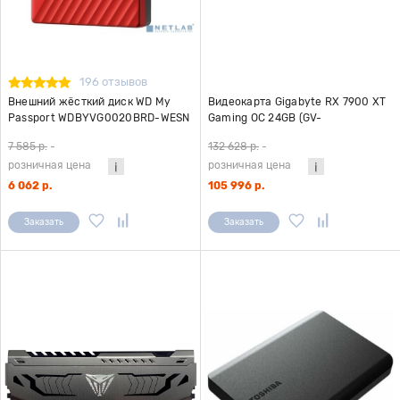
196 отзывов
Внешний жёсткий диск WD My
Видеокарта Gigabyte RX 7900 XT
Passport WDBYVG0020BRD-WESN
Gaming OC 24GB (GV-
2TB 2,5" USB 3.0 красный
R79XTXGAMING OC-24GD)
7 585 р.
-
132 628 р.
-
розничная цена
розничная цена
6 062 р.
105 996 р.
Заказать
Заказать