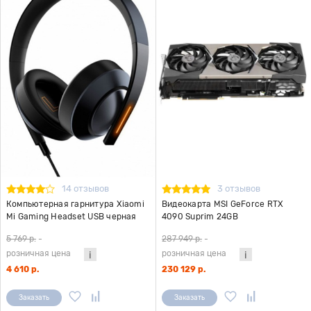
14 отзывов
3 отзывов
Компьютерная гарнитура Xiaomi
Видеокарта MSI GeForce RTX
Mi Gaming Headset USB черная
4090 Suprim 24GB
5 769 р.
-
287 949 р.
-
розничная цена
розничная цена
4 610 р.
230 129 р.
Заказать
Заказать