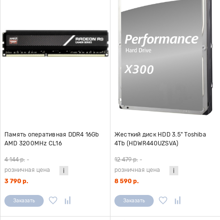
Память оперативная DDR4 16Gb
Жесткий диск HDD 3.5" Toshiba
AMD 3200MHz CL16
4Tb (HDWR440UZSVA)
(R9S416G3206U2S)
4 144 р.
-
12 479 р.
-
розничная цена
розничная цена
3 790 р.
8 590 р.
Заказать
Заказать