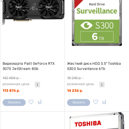
Видеокарта Palit GeForce RTX
Жесткий диск HDD 3.5" Toshiba
3070 JetStream 8Gb
S300 Surveillance 6Tb
(NE63070019P2-1040J)
(HDWT860UZSVA)
142 488 р.
-
18 245 р.
-
розничная цена
розничная цена
113 876 р.
14 236 р.
Заказать
Заказать