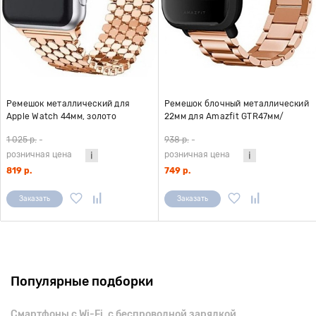
Ремешок металлический для
Ремешок блочный металлический
Apple Watch 44мм, золото
22мм для Amazfit GTR47мм/
Pace/ Stratos/ Stratos+/
1 025 р.
-
938 р.
-
Stratos3, розовое золото
розничная цена
розничная цена
819 р.
749 р.
Заказать
Заказать
Популярные подборки
Смартфоны с Wi-Fi, с беспроводной зарядкой