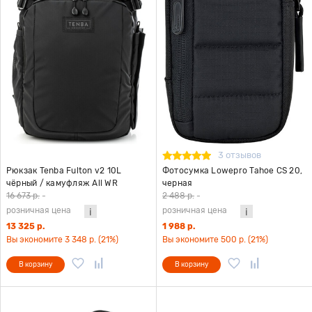
3 отзывов
Рюкзак Tenba Fulton v2 10L
Фотосумка Lowepro Tahoe CS 20,
чёрный / камуфляж All WR
черная
16 673 р.
-
2 488 р.
-
розничная цена
розничная цена
13 325 р.
1 988 р.
Вы экономите 3 348 р. (21%)
Вы экономите 500 р. (21%)
В корзину
В корзину