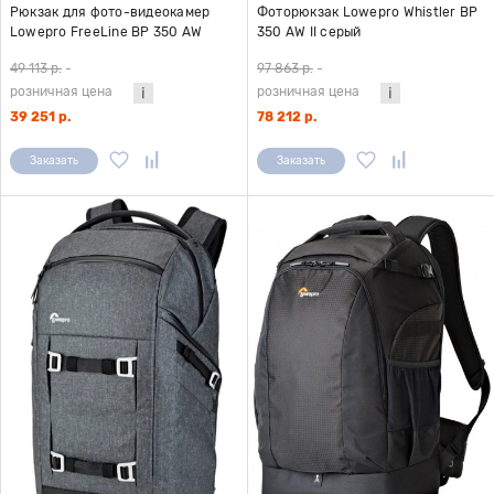
Рюкзак для фото-видеокамер
Фоторюкзак Lowepro Whistler BP
Lowepro FreeLine BP 350 AW
350 AW II серый
черный
49 113 р.
-
97 863 р.
-
розничная цена
розничная цена
39 251 р.
78 212 р.
Заказать
Заказать