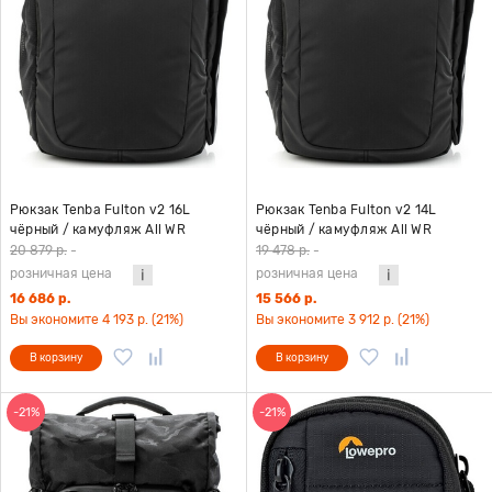
Рюкзак Tenba Fulton v2 16L
Рюкзак Tenba Fulton v2 14L
чёрный / камуфляж All WR
чёрный / камуфляж All WR
20 879 р.
-
19 478 р.
-
розничная цена
розничная цена
16 686 р.
15 566 р.
Вы экономите 4 193 р. (21%)
Вы экономите 3 912 р. (21%)
В корзину
В корзину
-21%
-21%