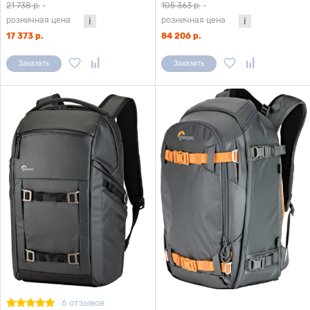
21 738 р.
-
105 363 р.
-
розничная цена
розничная цена
17 373 р.
84 206 р.
Заказать
Заказать
6 отзывов