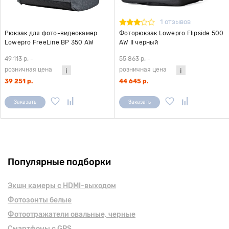
1 отзывов
Рюкзак для фото-видеокамер
Фоторюкзак Lowepro Flipside 500
Lowepro FreeLine BP 350 AW
AW II черный
серый
49 113 р.
-
55 863 р.
-
розничная цена
розничная цена
39 251 р.
44 645 р.
Заказать
Заказать
Популярные подборки
Экшн камеры с HDMI-выходом
Фотозонты белые
Фотоотражатели овальные, черные
Смартфоны с GPS