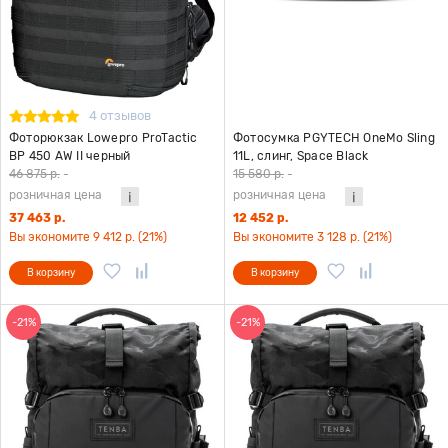
4 отзывов
Фоторюкзак Lowepro ProTactic
Фотосумка PGYTECH OneMo Sling
BP 450 AW II черный
11L, слинг, Space Black
46 875 р.
-
15 580 р.
-
розничная цена
розничная цена
37 463 р.
12 452 р.
Вы экономите 9 412 р. (21%)
Вы экономите 3 128 р. (21%)
В корзину
В корзину
-21%
-21%