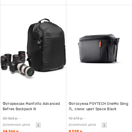
Фоторюкзак Manfotto Advanced
Фотосумка PGYTECH OneMo Sling
Befree Backpack III
7L, слинг, цвет Space Black
30 363 р.
-
10 673 р.
-
розничная цена
розничная цена
24 266 р.
8 529 р.