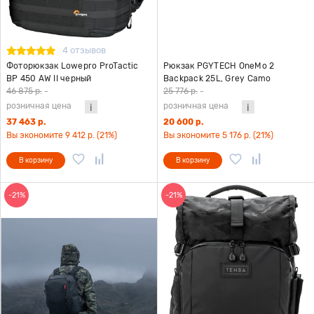
4 отзывов
Фоторюкзак Lowepro ProTactic
Рюкзак PGYTECH OneMo 2
BP 450 AW II черный
Backpack 25L, Grey Camo
46 875 р.
-
25 776 р.
-
розничная цена
розничная цена
37 463 р.
20 600 р.
Вы экономите 9 412 р. (21%)
Вы экономите 5 176 р. (21%)
В корзину
В корзину
-21%
-21%