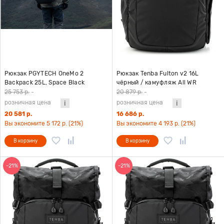
Рюкзак PGYTECH OneMo 2
Рюкзак Tenba Fulton v2 16L
Backpack 25L, Space Black
чёрный / камуфляж All WR
25 753 р.
-
20 879 р.
-
розничная цена
розничная цена
20 581 р.
16 686 р.
Вы экономите 5 172 р. (21%)
Вы экономите 4 193 р. (21%)
В корзину
В корзину
-21%
-21%