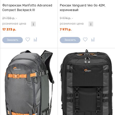
Фоторюкзак Manfotto Advanced
Рюкзак Vanguard Veo Go 42M,
Compact Backpack III
коричневый
21 738 р.
-
9 974 р.
-
розничная цена
розничная цена
17 373 р.
7 971 р.
Заказать
Заказать