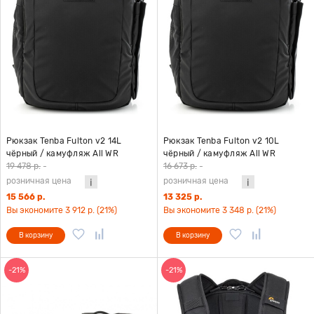
Рюкзак Tenba Fulton v2 14L
Рюкзак Tenba Fulton v2 10L
чёрный / камуфляж All WR
чёрный / камуфляж All WR
19 478 р.
-
16 673 р.
-
розничная цена
розничная цена
15 566 р.
13 325 р.
Вы экономите 3 912 р. (21%)
Вы экономите 3 348 р. (21%)
В корзину
В корзину
-21%
-21%