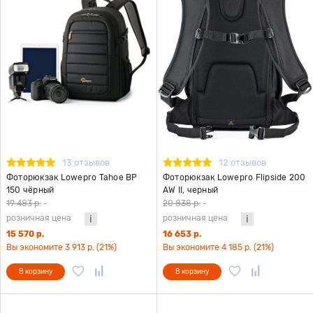
13 отзывов
12 отзывов
Фоторюкзак Lowepro Tahoe BP
Фоторюкзак Lowepro Flipside 200
150 чёрный
AW II, черный
19 483 р.
-
20 838 р.
-
розничная цена
розничная цена
15 570 р.
16 653 р.
Вы экономите 3 913 р. (21%)
Вы экономите 4 185 р. (21%)
В корзину
В корзину