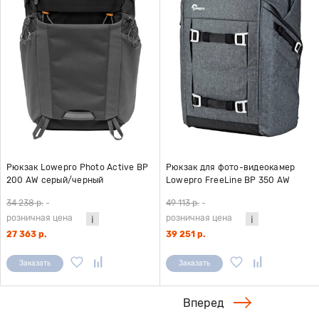
Рюкзак Lowepro Photo Active BP
Рюкзак для фото-видеокамер
200 AW серый/черный
Lowepro FreeLine BP 350 AW
серый
34 238 р.
-
49 113 р.
-
розничная цена
розничная цена
27 363 р.
39 251 р.
Заказать
Заказать
Вперед