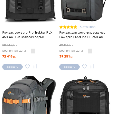
6 отзывов
Рюкзак Lowepro Pro Trekker RLX
Рюкзак для фото-видеокамер
450 AW II на колесах серый
Lowepro FreeLine BP 350 AW
черный
90 613 р.
-
49 113 р.
-
розничная цена
розничная цена
72 418 р.
39 251 р.
Заказать
Заказать