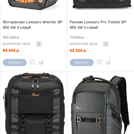
Фоторюкзак Lowepro Whistler BP
Рюкзак Lowepro Pro Trekker BP
450 AW II серый
450 AW II серый
105 363 р.
-
77 863 р.
-
розничная цена
розничная цена
84 206 р.
62 228 р.
Заказать
Заказать