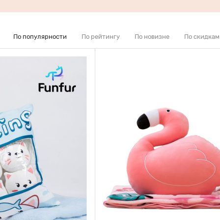
По популярности
По рейтингу
По новизне
По скидкам