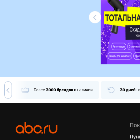
Ликвидация
гда
Более
3000
брендов
в наличии
30 дней
н
Пок
Пун