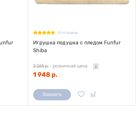
8 отзывов
unfur
Игрушка подушка с пледом Funfur
Shiba
2 265 р.
-
розничная цена
1 948 р.
Заказать