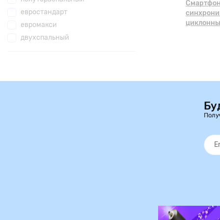
Смартфоны
евростандарт
синхрони
циклонны
евромакси
двухспальный
Бу
Полу