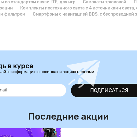
 cо стандартом связи LTE, для игр
Самокаты трюковой
П
зации
Комплекты постоянного света с 4 источниками света,
м фильтром
Смартфоны с навигацией BDS, с беспроводной 
дь в курсе
чайте информацию о новинках и акциях первыми
ПОДПИСАТЬСЯ
Последние акции