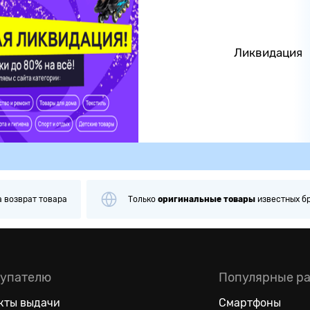
Ликвидация
а
возврат товара
Только
оригинальные
товары
известных б
упателю
Популярные р
кты выдачи
Смартфоны