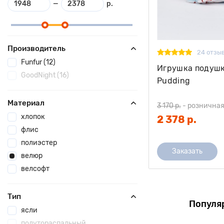
—
р.
Производитель
24 отзы
Funfur (12)
Игрушка подушк
GoodNight (16)
Pudding
Материал
3 170 р.
-
розничная
хлопок
2 378 р.
флис
полиэстер
Заказать
велюр
велсофт
Тип
Популя
ясли
полутораспальный