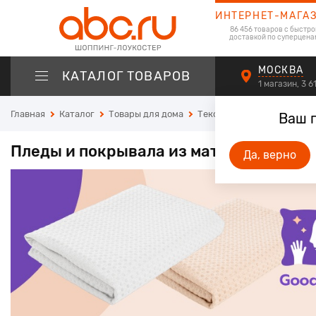
ИНТЕРНЕТ-МАГА
86 456 товаров с быстро
доставкой по суперцена
МОСКВА
КАТАЛОГ ТОВАРОВ
1 магазин, 3 
Главная
Каталог
Товары для дома
Текстиль для дома
Плед
Ваш 
Пледы и покрывала из материала вел
Да, верно