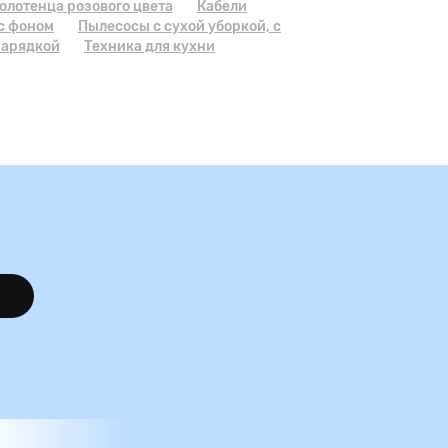
олотенца розового цвета
Кабели
 с фоном
Пылесосы с сухой уборкой, с
зарядкой
Техника для кухни