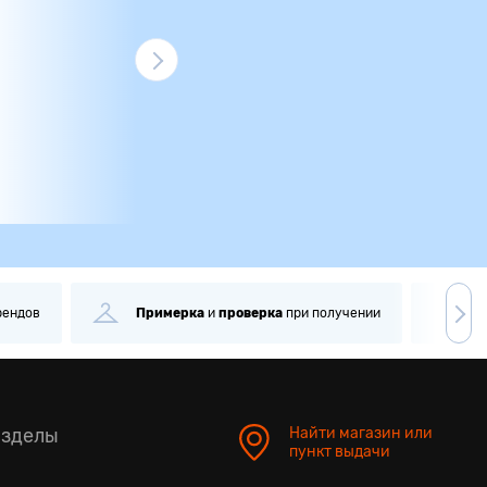
рендов
Примерка
и
проверка
при получении
С
азделы
Найти магазин или
пункт выдачи