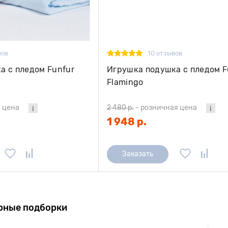
вов
10 отзывов
а с пледом Funfur
Игрушка подушка с пледом F
Flamingo
 цена
2 480 р.
-
розничная цена
1 948 р.
Заказать
рные подборки