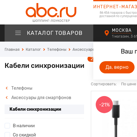
ИНТЕРНЕТ-МАГА
86 456 товаров с быстро
доставкой по суперцена
МОСКВА
КАТАЛОГ ТОВАРОВ
1 магазин, 3 
Главная
Каталог
Телефоны
Аксессуары для смартфонов
К
Ваш 
25
Кабели синхронизации
Да, верно
Сортировать:
По цене
Телефоны
Аксессуары для смартфонов
-21%
Кабели синхронизации
В наличии
Со скидкой