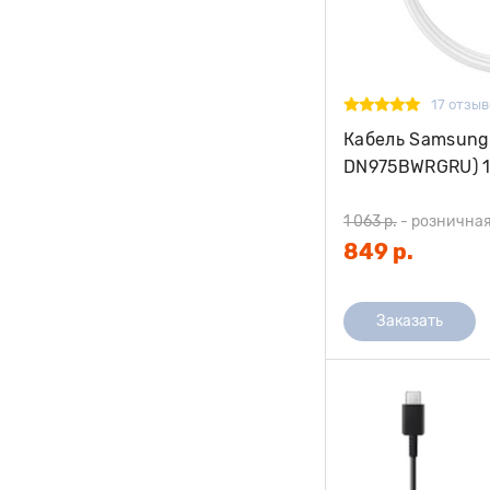
17 отзыв
Кабель Samsung
DN975BWRGRU) 1
1 063 р.
-
розничная
849 р.
Заказать