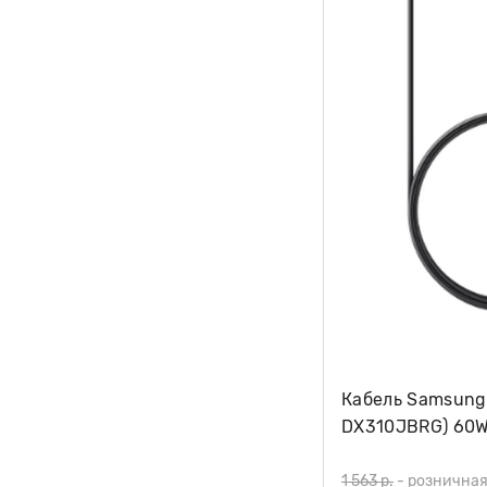
Кабель Samsung
DX310JBRG) 60W,
1 563 р.
-
розничная