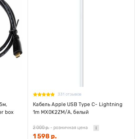
331 отзывов
5м,
Кабель Apple USB Type С- Lightning
er box
1m MX0K2ZM/A, белый
2 000 р.
-
розничная цена
1 598 р.