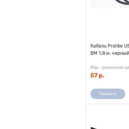
Кабель Prolike U
BM 1,8 м, черны
71 р.
-
розничная ц
57 р.
Заказать