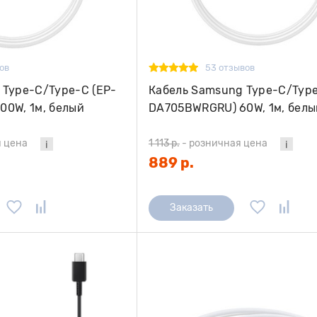
ов
53 отзывов
 Type-C/Type-C (EP-
Кабель Samsung Type-C/Type
00W, 1м, белый
DA705BWRGRU) 60W, 1м, белы
 цена
1 113 р.
-
розничная цена
889 р.
Заказать