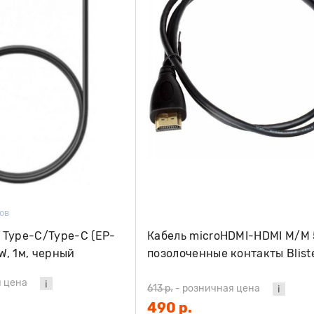
ов
 Type-C/Type-C (EP-
Кабель microHDMI-HDMI M/M 
, 1м, черный
позолоченные контакты Blist
 цена
613 р.
-
розничная цена
490 р.