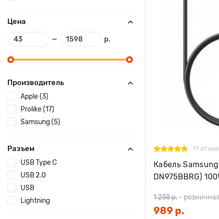
Цена
—
р.
Производитель
Apple (3)
Prolike (17)
Samsung (5)
Разъем
17 отзыв
USB Type C
Кабель Samsung
USB 2.0
DN975BBRG) 100W
USB
1 238 р.
-
розничная
Lightning
989 р.