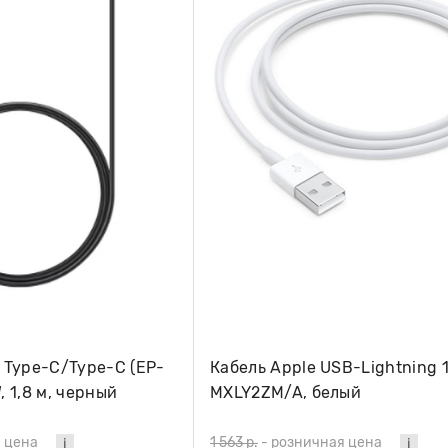
 Type-C/Type-C (EP-
Кабель Apple USB-Lightning 
 1,8 м, черный
MXLY2ZM/A, белый
 цена
1 563 р.
-
розничная цена