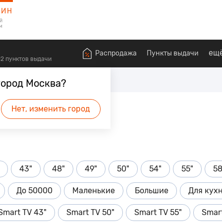
ЗИН
й
м
ещ
Распродажа
Пункты выдачи
612 пунктов выдачи
визоры 70 дюймов
город Москва?
Нет, изменить город
43"
48"
49"
50"
54"
55"
58
До 50000
Маленькие
Большие
Для кух
Smart TV 43"
Smart TV 50"
Smart TV 55"
Smart