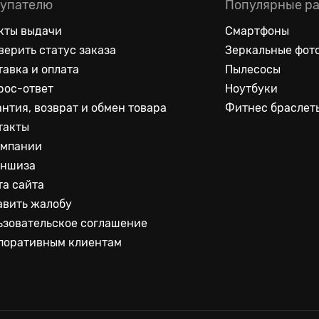
упателю
Популярные р
кты выдачи
Смартфоны
верить статус заказа
Зеркальные фот
тавка и оплата
Пылесосы
рос-ответ
Ноутбуки
антия, возврат и обмен товара
Фитнес браслет
такты
омпании
ншиза
та сайта
авить жалобу
ьзовательское соглашение
поративным клиентам