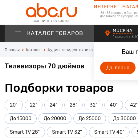
ИНТЕРНЕТ-МАГА
86 456 товаров с быстро
доставкой по суперцена
МОСКВА
КАТАЛОГ ТОВАРОВ
1 магазин, 3 
Главная
Каталог
Аудио- и видеотехника
Телевизоры
Теле
Ваш 
Телевизоры 70 дюймов
Да, верно
Подборки товаров
20"
22"
24"
28"
32"
40"
42"
До 15000
До 20000
До 25000
До 30000
Smart TV 28"
Smart TV 32"
Smart TV 40"