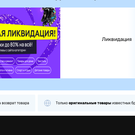
Ликвидация
альные
товары
известных брендов
Примерка
и
проверка
п