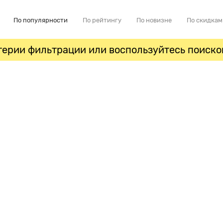
По популярности
По рейтингу
По новизне
По скидкам
ерии фильтрации или воспользуйтесь поиско