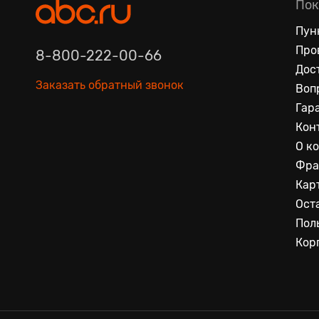
Пок
Пун
Про
8-800-222-00-66
Дос
Заказать обратный звонок
Воп
Гар
Кон
О к
Фра
Кар
Ост
Пол
Кор