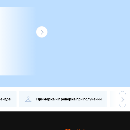
ри получении
Самовывоз
через
1 минуту
Боле