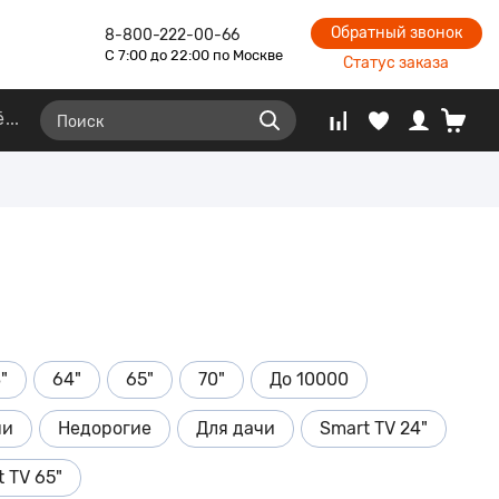
Обратный звонок
8-800-222-00-66
С 7:00 до 22:00 по Москве
Статус заказа
ё
"
64"
65"
70"
До 10000
ни
Недорогие
Для дачи
Smart TV 24"
 TV 65"