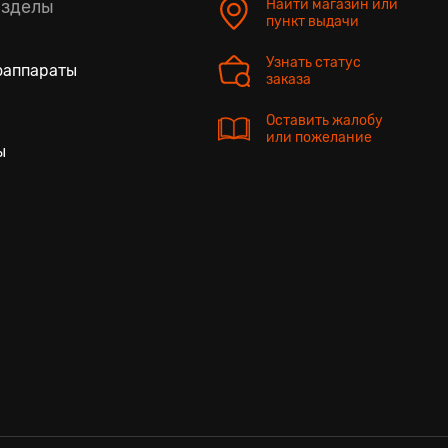
азделы
Найти магазин или
пункт выдачи
Узнать статус
оаппараты
заказа
Оставить жалобу
или пожелание
ы