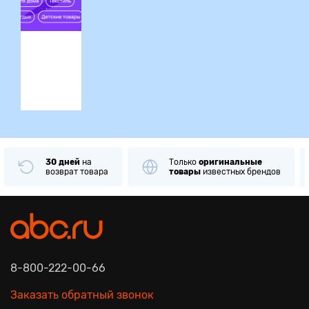
ция
Только
оригинальные
Примерка
и
прове
товары
известных брендов
при получении
8-800-222-00-66
Заказать обратный звонок