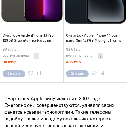
Смартфон Apple iPhone 13 Pro
Смартфон Apple iPhone 14 Dual
128GB Graphite (Графитовый)
nano-Sim 128GB Midnight (Темная
A2483
ночь) A2884 (без Ru Store)
89 699 р.
-
82 063 р.
-
розничная цена
розничная цена
88 811 р.
68 921 р.
Заказать
Заказать
Смартфоны Apple выпускаются с 2007 года.
Ежегодно они совершенствуются, удивляя своих
фанатов новыми технологиями. Такие телефоны
подойдут более молодому поколению, которое в
полной мере будет использовать все модули,