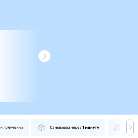
ри получении
Самовывоз
через
1 минуту
Боле