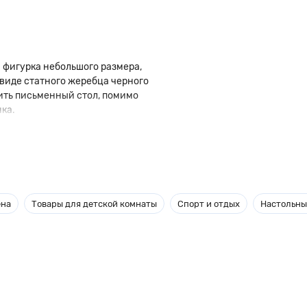
я фигурка небольшого размера,
в виде статного жеребца черного
сить письменный стол, помимо
нка.
ена
Товары для детской комнаты
Спорт и отдых
Настольны