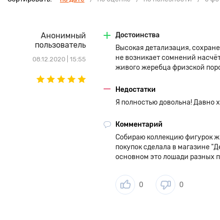
Анонимный
Достоинства
пользователь
Высокая детализация, сохране
не возникает сомнений насчёт 
08.12.2020 | 15:55
живого жеребца фризской пор
Недостатки
Я полностью довольна! Давно х
Комментарий
Собираю коллекцию фигурок жив
покупок сделала в магазине "Д
основном это лошади разных п
0
0