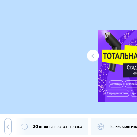
Ликвидация
чии
30 дней
на
возврат товара
Только
оригин