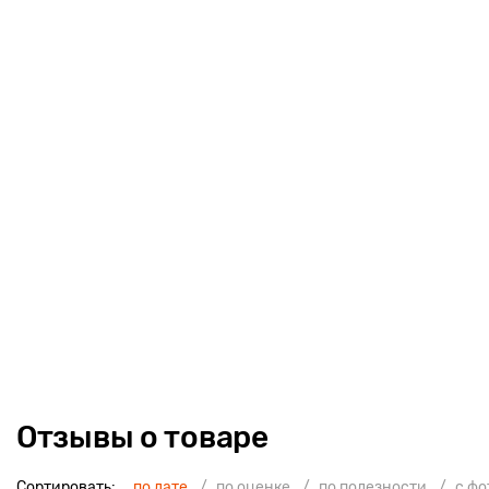
Отзывы о товаре
Сортировать:
по дате
по оценке
по полезности
с ф