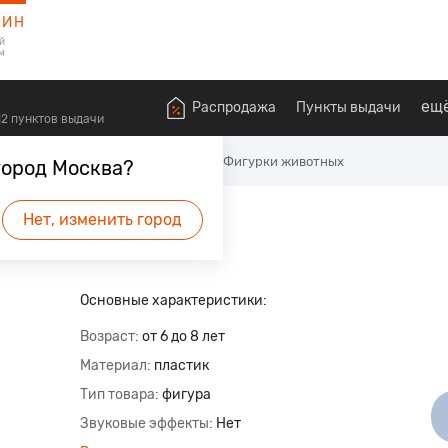
ЗИН
й
м
ещ
Распродажа
Пункты выдачи
612 пунктов выдачи
ы и фигурки
Игровые фигурки
Фигурки животных
город Москва?
а
Нет, изменить город
Основные характеристики:
Возраст
от 6 до 8 лет
Материал
пластик
Тип товара
фигура
Звуковые эффекты
Нет