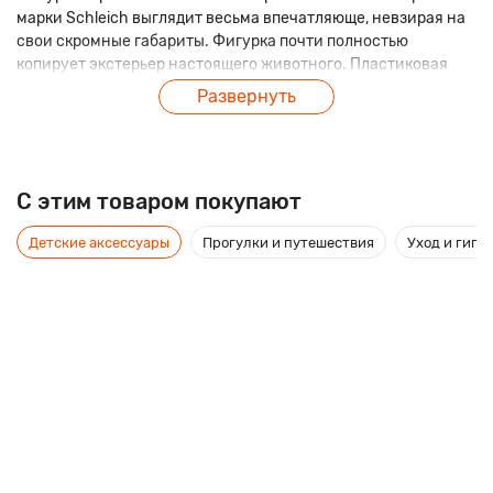
марки Schleich выглядит весьма впечатляюще, невзирая на
свои скромные габариты. Фигурка почти полностью
копирует экстерьер настоящего животного. Пластиковая
сувенирная фигурка одной из самых красивых пород
Развернуть
лошадей выполнена с достаточно высокой детализацией и
расписана вручную.
C этим товаром покупают
Детские аксессуары
Прогулки и путешествия
Уход и гиги