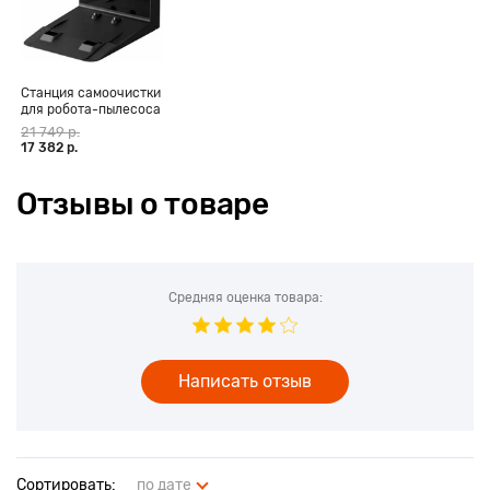
Станция самоочистки
для робота-пылесоса
Xiaomi Mi Robot
21 749 р.
Vacuum-Mop 2 Ultra
17 382 р.
Отзывы о товаре
Средняя оценка товара:
Написать отзыв
Сортировать:
по дате