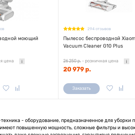
вов
294 отзывов
оводной моющий
Пылесос беспроводной Xiaom
Vacuum Cleaner G10 Plus
я цена
26 250 р.
-
розничная цена
20 979 р.
Заказать
-техника - оборудование, предназначенное для уборки
 имеют повышенную мощность, сложные фильтры и высоку
ищать даже сложные загрязнения, гарантируя получени