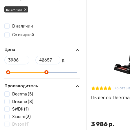
влажная
В наличии
Со скидкой
Цена
—
р.
Производитель
73 отзы
Deerma (5)
Пылесос Deerma
Dreame (8)
SWDK (1)
Xiaomi (3)
3 986 р.
Dyson (1)