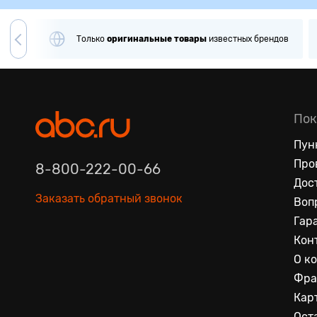
вара
Только
оригинальные
товары
известных брендов
Пок
Пун
Про
8-800-222-00-66
Дос
Заказать обратный звонок
Воп
Гар
Кон
О к
Фра
Кар
Ост