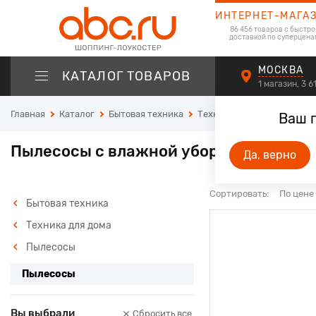
ИНТЕРНЕТ-МАГА
86 456 товаров с быстро
доставкой по суперцена
МОСКВА
КАТАЛОГ ТОВАРОВ
1 магазин, 3 
Главная
Каталог
Бытовая техника
Техника для дома
Пыле
Ваш 
6
Пылесосы с влажной уборкой
Да, верно
Сортировать:
По цене
Бытовая техника
Техника для дома
Пылесосы
Пылесосы
Вы выбрали
Сбросить все