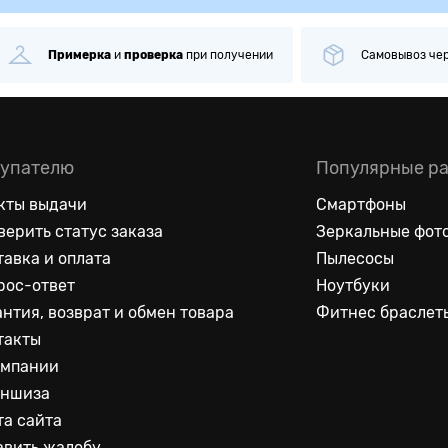
Примерка
и
проверка
при получении
Самовывоз
че
упателю
Популярные р
кты выдачи
Смартфоны
верить статус заказа
Зеркальные фот
тавка и оплата
Пылесосы
рос-ответ
Ноутбуки
антия, возврат и обмен товара
Фитнес браслет
такты
омпании
ншиза
та сайта
авить жалобу