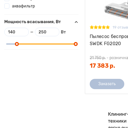
аквафильтр
Мощность всасывания, Вт
19 отзы
—
Вт
Пылесос беспр
SWDK FG2020
21 750 р.
-
рознична
17 383 р.
Заказать
Клининг
техники
легко оч