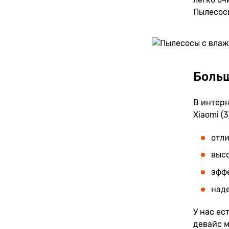
Пылесосы
Больш
В интерн
Xiaomi (
отл
выс
эфф
над
У нас ес
девайс м