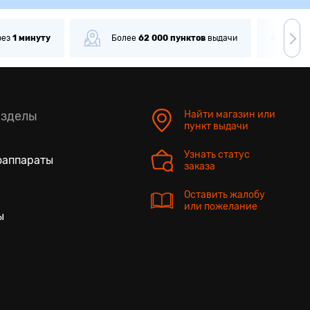
рез
1 минуту
Более
62 000
пунктов
выдачи
До
азделы
Найти магазин или
пункт выдачи
Узнать статус
оаппараты
заказа
Оставить жалобу
или пожелание
ы