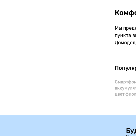
Комф
Мы предл
пункта в
Домодед
Популя
Смартфоны
аккумуля
цвет фио
Бу