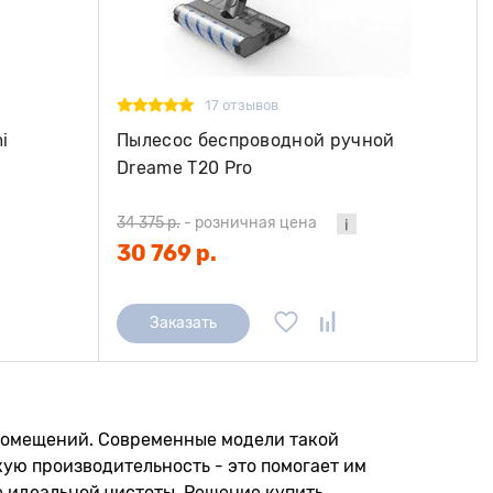
17 отзывов
i
Пылесос беспроводной ручной
Dreame T20 Pro
34 375 р.
-
розничная цена
30 769 р.
Заказать
 помещений. Современные модели такой
ю производительность - это помогает им
е идеальной чистоты. Решение купить