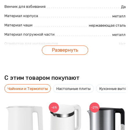
Венчик для взбивания
Да
Материал корпуса
металл
Материал чаши
нержавеющая сталь
Материал погружной части
металл
Отверстие для ингредиентов
Нет
Развернуть
Мерный стакан
Нет
Описание
C этим товаром покупают
Планетарный стационарный миксер Kitfort КТ-1324
Чайники и Термопоты
Настольные плиты
Кухонные вытяж
позволяет плавно регулировать скорость от минимума до
максимума. Импульсный режим служит для
кратковременного включения миксера на максимальную
-6%
-21%
скорость. При включении миксера скорость вращения
увеличивается постепенно, чтобы предотвратить
разбрызгивание ингредиентов.