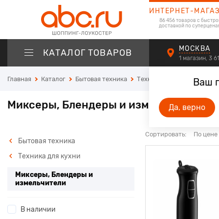
ИНТЕРНЕТ-МАГА
86 456 товаров с быстро
доставкой по суперцена
МОСКВА
КАТАЛОГ ТОВАРОВ
1 магазин, 3 
Главная
Каталог
Бытовая техника
Техника для кухни
Микс
Ваш 
Миксеры, Блендеры и измельчители
Да, верно
Сортировать:
По цене
Бытовая техника
Техника для кухни
Миксеры, Блендеры и
измельчители
В наличии