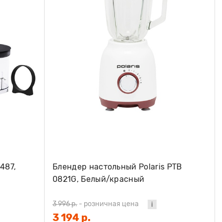
487,
Блендер настольный Polaris PTB
0821G, Белый/красный
3 996 р.
-
розничная цена
3 194 р.