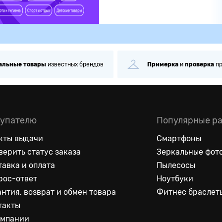
альные
товары
известных брендов
Примерка
и
проверка
п
упателю
Популярные р
кты выдачи
Смартфоны
верить статус заказа
Зеркальные фот
тавка и оплата
Пылесосы
рос-ответ
Ноутбуки
антия, возврат и обмен товара
Фитнес браслет
такты
омпании