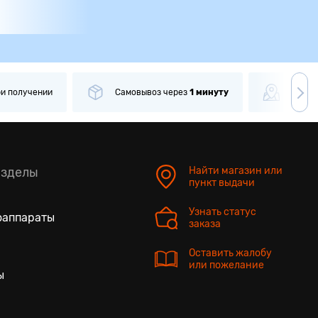
ри получении
Самовывоз
через
1 минуту
Боле
азделы
Найти магазин или
пункт выдачи
Узнать статус
оаппараты
заказа
Оставить жалобу
или пожелание
ы