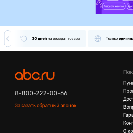
чии
30 дней
на
возврат товара
Только
оригин
Пок
Пун
Про
8-800-222-00-66
Дос
Заказать обратный звонок
Воп
Гар
Кон
О к