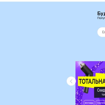
Бу
Полу
Ликвидация