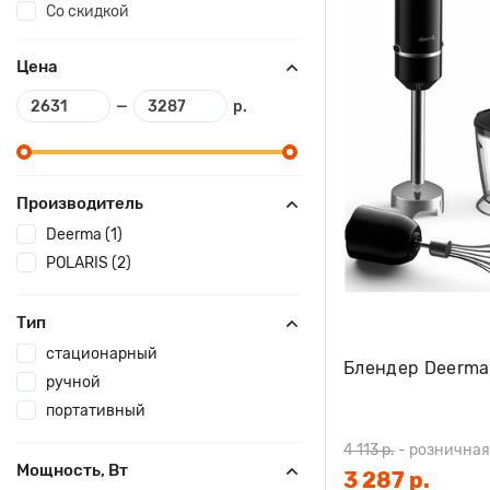
Со скидкой
Цена
—
р.
Производитель
Deerma (1)
POLARIS (2)
Тип
стационарный
Блендер Deerma
ручной
портативный
4 113 р.
-
розничная
Мощность, Вт
3 287 р.