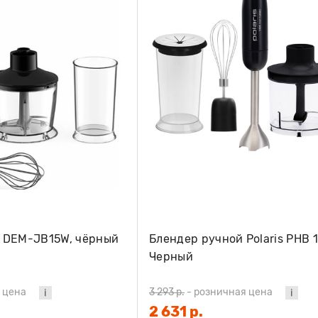
 DEM-JB15W, чёрный
Блендер ручной Polaris PHB 1
Черный
 цена
3 293 р.
-
розничная цена
2 631 р.