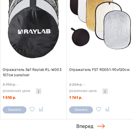
Отражатель 5в1 Raylab RL-W003
Отражатель FST RD051-90х120см
107см sunsilver
3 790 р.
-
2 204 р.
-
розничная цена
розничная цена
1 510 р.
1 761 р.
Заказать
Заказать
Вперед