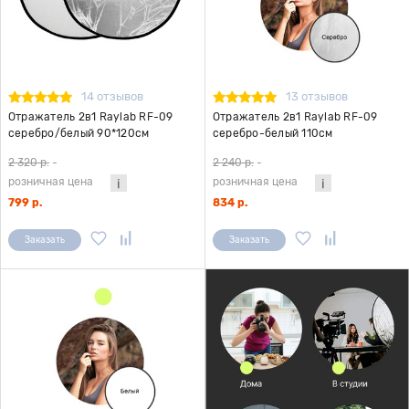
14 отзывов
13 отзывов
Отражатель 2в1 Raylab RF-09
Отражатель 2в1 Raylab RF-09
серебро/белый 90*120см
серебро-белый 110см
2 320 р.
-
2 240 р.
-
розничная цена
розничная цена
799 р.
834 р.
Заказать
Заказать