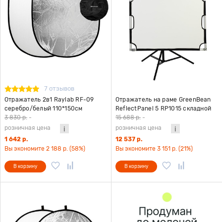
7 отзывов
Отражатель 2в1 Raylab RF-09
Отражатель на раме GreenBean
серебро/белый 110*150см
ReflectPanel 5 RP1015 складной
3 830 р.
-
15 688 р.
-
розничная цена
розничная цена
1 642 р.
12 537 р.
Вы экономите 2 188 р. (58%)
Вы экономите 3 151 р. (21%)
В корзину
В корзину