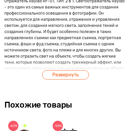
Отражатель Raylab RF-01. Тип: 2 в 1. Светоотражатель Raylab
- это один из самых важных инструментов для создания
профессионального освещения в фотографии. Он
используется для направления, отражения и управления
светом, для создания мягкого света, заполнения теней и
создания глубины. И будет особенно полезен в таких
направлениях съемки как предметная съемка, портретная
съемка, фэшн и фуд съемка, студийная съемка с одним
источником света, фото на пляже и для многих других. Вы
можете отразить свет на объекте, чтобы создать мягкие
тени, которые позволяют создать трехмерный эффект, или
использовать отражатель для направления света на объект,
Развернуть
чтобы создать яркое освещение. Серебристый цвет дает
яркий и жесткий отраженный свет и особенно актуален в
облачную погоду. А золотой - придает отраженному свету
теплый оттенок, имитируя солнечный свет. Отражатели
Raylab сделаны из материалов высокого качества, поэтому
Похожие товары
устойчивы к износу. Все модели легко разложить и собрать,
хранить и перевозить. В комплект ко всем моделям
поставляется чехол. Отражатель – простой и доступный
инструмент, без которого не обходится ни один фото и
-63%
-58%
видео оператор. Это возможность легко и просто создать