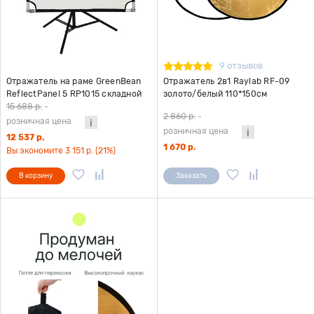
9 отзывов
Отражатель на раме GreenBean
Отражатель 2в1 Raylab RF-09
ReflectPanel 5 RP1015 складной
золото/белый 110*150см
15 688 р.
-
2 860 р.
-
розничная цена
розничная цена
12 537 р.
1 670 р.
Вы экономите 3 151 р. (21%)
В корзину
Заказать