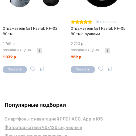
16 отзывов
Отражатель 5в1 Raylab RF-02
Отражатель 5в1 Raylab RF-05
80см
80см с ручками
1 760 р.
-
2 720 р.
-
розничная цена
розничная цена
1 039 р.
959 р.
Заказать
Заказать
Популярные подборки
Смартфоны с навигацией ГЛОНАСС, Apple iOS
Фотоотражатели 90х120 см, черные