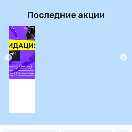
Последние акции
ция