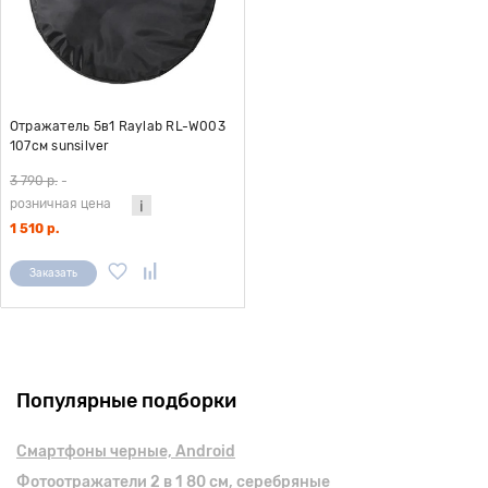
Отражатель 5в1 Raylab RL-W003
107см sunsilver
3 790 р.
-
розничная цена
1 510 р.
Заказать
Популярные подборки
Смартфоны черные, Android
Фотоотражатели 2 в 1 80 см, серебряные