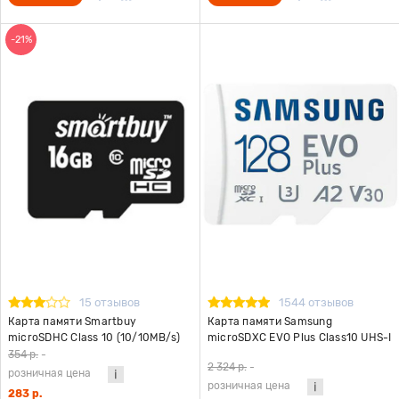
-21%
15 отзывов
1544 отзывов
Карта памяти Smartbuy
Карта памяти Samsung
microSDHC Class 10 (10/10MB/s)
microSDXC EVO Plus Class10 UHS-I
16GB
U3 (130MB/s) 128GB + ADP (EU)
354 р.
-
2 324 р.
-
розничная цена
розничная цена
283 р.