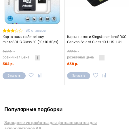
30 отзывов
Карта памяти Smartbuy
Карта памяти Kingston microSDXC
microSDHC Class 10 (10/10MB/s)
Canvas Select Class 10 UHS-I U1
32GB + ADP
(80/10MB/s) 64GB + ADP
629 р.
-
799 р.
-
розничная цена
розничная цена
502 р.
638 р.
Заказать
Заказать
Популярные подборки
Зарядные устройства для фотоаппаратов для
аккумуляторов AA