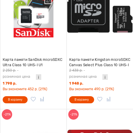
Карта памяти SanDisk microSDXC
Карта памяти Kingston microSDXC
Ultra Class 10 UHS-I U1
Canvas Select Plus Class 10 UHS-I
(100/10MB/s) 64GB + ADP
U1 (100/10MB/s) 128GB + ADP
2 250 р.
-
2 438 р.
-
(SDSQUNR-064G-GN3MA)
розничная цена
розничная цена
1 798 р.
1 948 р.
Вы экономите 452 р. (21%)
Вы экономите 490 р. (21%)
В корзину
В корзину
-21%
-21%