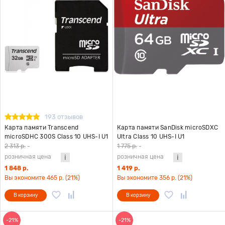
193 отзывов
Карта памяти Transcend
Карта памяти SanDisk microSDXC
microSDHC 300S Class 10 UHS-I U1
Ultra Class 10 UHS-I U1
(95/45MB/s) 32GB + ADP
(100/10MB/s) 64GB
2 313 р.
-
1 775 р.
-
розничная цена
розничная цена
1 848 р.
1 419 р.
Вы экономите 465 р. (21%)
Вы экономите 356 р. (21%)
В корзину
В корзину
-21%
-21%