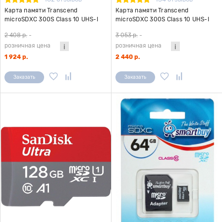
Карта памяти Transcend
Карта памяти Transcend
microSDXC 300S Class 10 UHS-I
microSDXC 300S Class 10 UHS-I
U3 (95/45MB/s) 128GB + ADP
U3 (95/45MB/s) 128GB
2 408 р.
-
3 053 р.
-
розничная цена
розничная цена
1 924 р.
2 440 р.
Заказать
Заказать