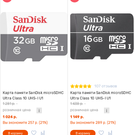
107 отзывов
Карта памяти SanDisk microSDHC
Карта памяти SanDisk microSDHC
Ultra Class 10 UHS-I U1
Ultra Class 10 UHS-I U1
(100/10MB/s) 32GB
(80/10MB/s) 16GB
1 281 р.
-
1 438 р.
-
розничная цена
розничная цена
1 024 р.
1 149 р.
Вы экономите 257 р. (21%)
Вы экономите 289 р. (21%)
В корзину
В корзину