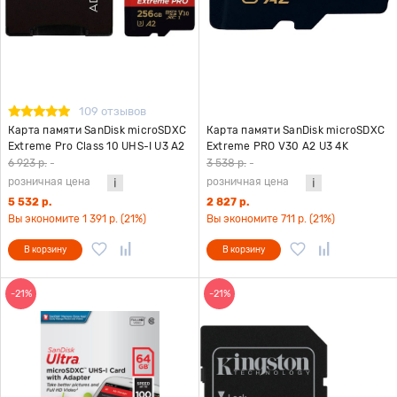
109 отзывов
Карта памяти SanDisk microSDXC
Карта памяти SanDisk microSDXC
Extreme Pro Class 10 UHS-I U3 A2
Extreme PRO V30 A2 U3 4K
(200/90MB/s) 256GB + ADP
(200MB/s/90MB/s) 64GB
6 923 р.
-
3 538 р.
-
розничная цена
розничная цена
5 532 р.
2 827 р.
Вы экономите 1 391 р. (21%)
Вы экономите 711 р. (21%)
В корзину
В корзину
-21%
-21%