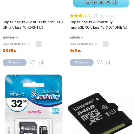
17 отзывов
Карта памяти SanDisk microSDXC
Карта памяти Smartbuy
Ultra Class 10 UHS-I U1
microSDXC Class 10 (10/10MB/s)
(100/10MB/s) 128GB
64GB + ADP
2 613 р.
-
585 р.
-
розничная цена
розничная цена
2 088 р.
468 р.
Заказать
Заказать