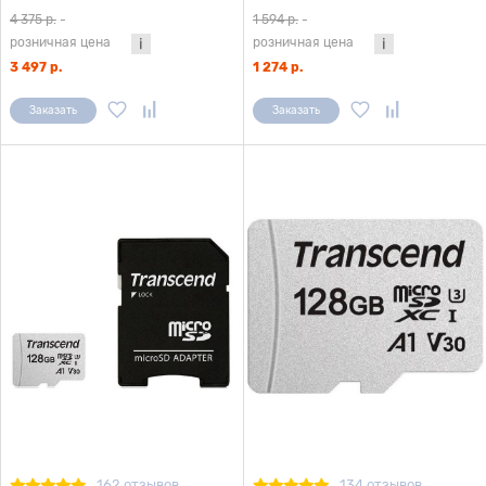
(200/90MB/s) 128GB + ADP
U1 (100/10MB/s) 128GB
4 375 р.
-
1 594 р.
-
розничная цена
розничная цена
3 497 р.
1 274 р.
Заказать
Заказать
162 отзывов
134 отзывов