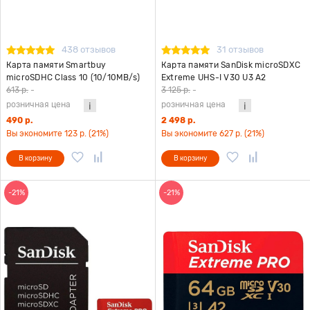
438 отзывов
31 отзывов
Карта памяти Smartbuy
Карта памяти SanDisk microSDXC
microSDHC Class 10 (10/10MB/s)
Extreme UHS-I V30 U3 A2
32GB LE
(170/80MB/s) 64GB
613 р.
-
3 125 р.
-
розничная цена
розничная цена
490 р.
2 498 р.
Вы экономите 123 р. (21%)
Вы экономите 627 р. (21%)
В корзину
В корзину
-21%
-21%