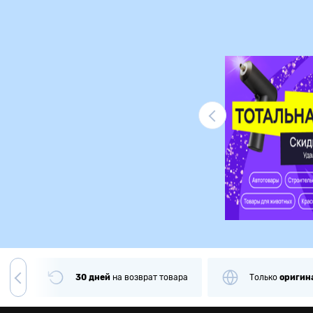
Ликвидация
чии
30 дней
на
возврат товара
Только
оригин