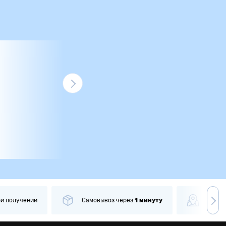
ри получении
Самовывоз
через
1 минуту
Боле