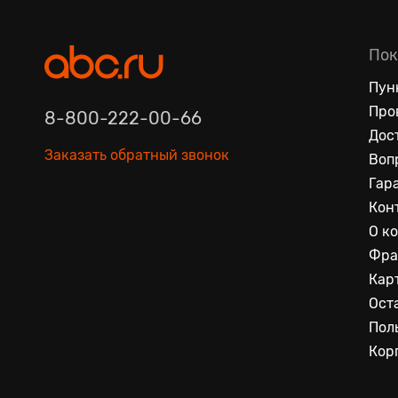
Пок
Пун
Про
8-800-222-00-66
Дос
Заказать обратный звонок
Воп
Гар
Кон
О к
Фра
Кар
Ост
Пол
Кор