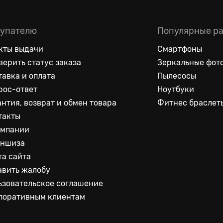
упателю
Популярные р
кты выдачи
Смартфоны
верить статус заказа
Зеркальные фот
тавка и оплата
Пылесосы
рос-ответ
Ноутбуки
антия, возврат и обмен товара
Фитнес браслет
такты
омпании
ншиза
та сайта
авить жалобу
ьзовательское соглашение
поративным клиентам