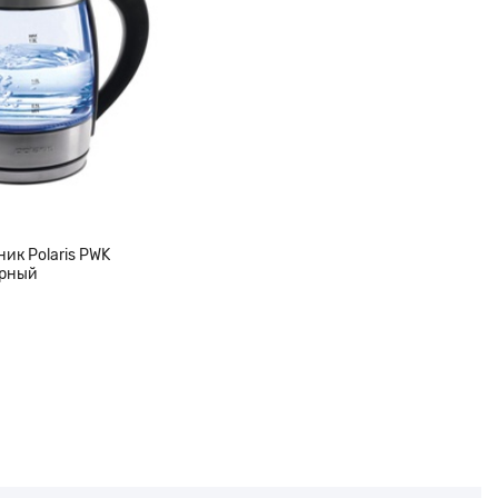
ик Polaris PWK
ерный