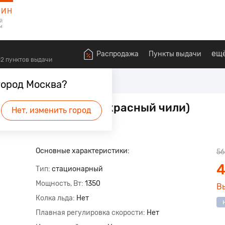
ЗИН
й
м
ещ
Распродажа
Пункты выдачи
612 пунктов выдачи
еры, Блендеры и измельчители
город Москва?
3.3л 5KSM3311XEHT (красный чили)
Нет, изменить город
удет первым.
Основные характеристики:
56
4
Тип
стационарный
Мощность, Вт
1350
В
Колка льда
Нет
Плавная регулировка скорости
Нет