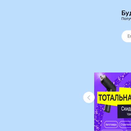
Бу
Полу
Ликвидация