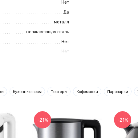
Нет
Да
металл
нержавеющая сталь
Нет
Нет
нового поколения, уменьшенный
ки
Кухонные весы
Тостеры
Кофемолки
Пароварки
ескими настольными миксерами
шой кухни и обеспечивает
еский дизайн с округлыми
пользовать, легко очищать.
-21%
-21%
 которое рассчитано на долгий
, поскольку изначально
.