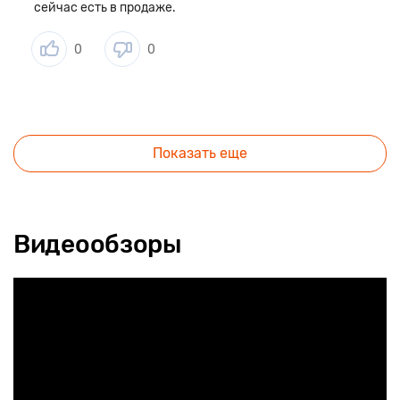
сейчас есть в продаже.
в корпусе шумоизоляция. Она подавляет шум,
производимый работающим вентилятором, что делает
использование еще комфортнее. А для ситуаций, когда
0
0
требования к уровню шума особенно высокие,
предусмотрена возможность установки шумопонижающей
насадки.
Показать еще
Видеообзоры