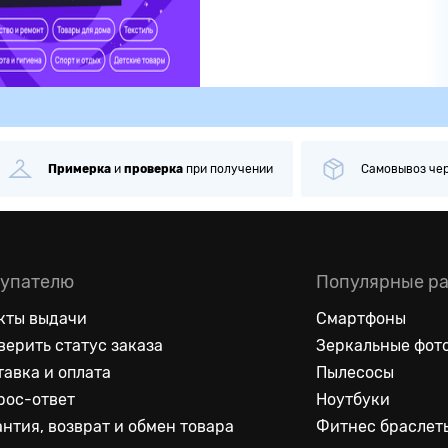
Примерка
и
проверка
при получении
Самовывоз
че
упателю
Популярные р
кты выдачи
Смартфоны
верить статус заказа
Зеркальные фот
тавка и оплата
Пылесосы
рос-ответ
Ноутбуки
антия, возврат и обмен товара
Фитнес браслет