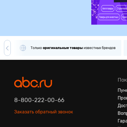
вара
Только
оригинальные
товары
известных брендов
Пок
Пун
Про
8-800-222-00-66
Дос
Заказать обратный звонок
Воп
Гар