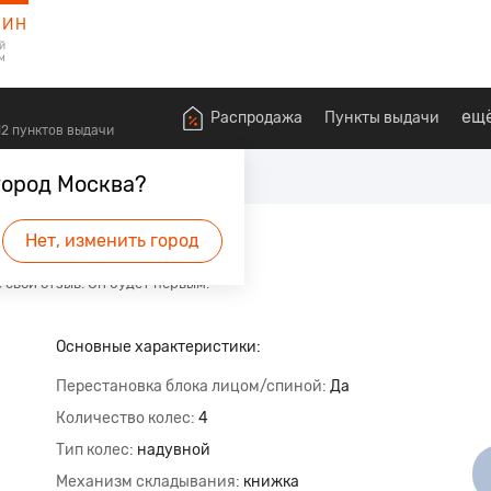
ЗИН
й
м
ещ
Распродажа
Пункты выдачи
612 пунктов выдачи
Детские коляски
Коляски 3 в 1
город Москва?
ная 30P
Нет, изменить город
 свой отзыв. Он будет первым.
Основные характеристики:
Перестановка блока лицом/спиной
Да
Количество колес
4
Тип колес
надувной
Механизм складывания
книжка