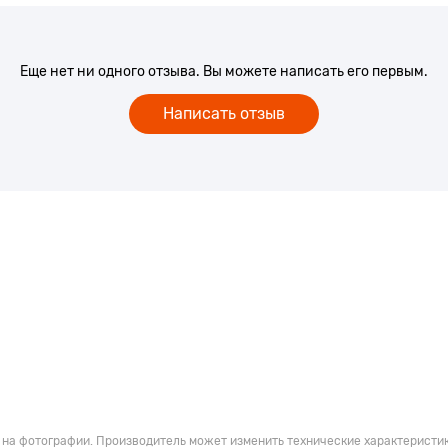
м до 13 кг
их колёсах;
Еще нет ни одного отзыва. Вы можете написать его первым.
Написать отзыв
ый бампер;
правлениях: за и против
 на фотографии. Производитель может изменить технические характеристик