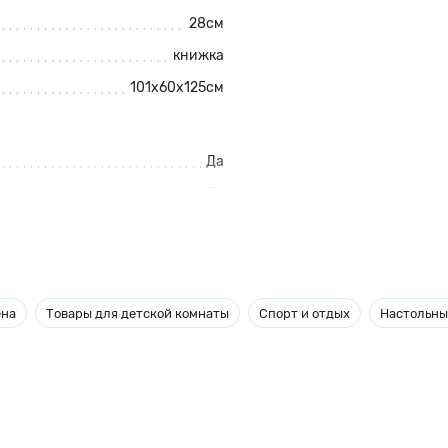
28см
книжка
101х60х125см
Да
Да
15кг
Да
Да
ена
Товары для детской комнаты
Спорт и отдых
Настольны
Да
90х60х60см
Да
Нет