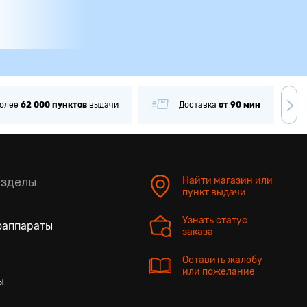
олее
62 000
пунктов
выдачи
Доставка
от 90 мин
азделы
Найти магазин или
пункт выдачи
Узнать статус
оаппараты
заказа
Оставить жалобу
или пожелание
ы