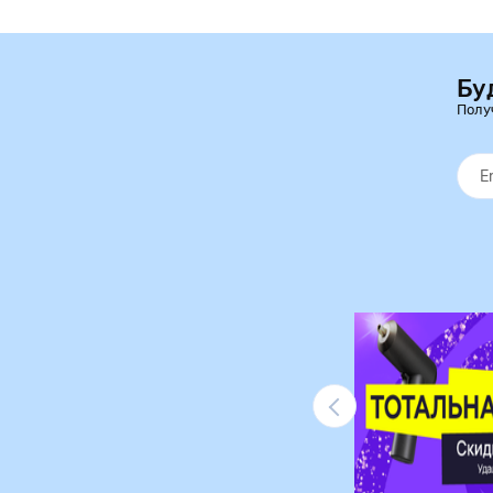
Бу
Полу
Ликвидация