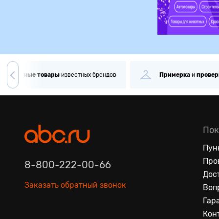
игинальные
товары
известных брендов
Примерка
и
провер
Пок
Пун
Про
8-800-222-00-66
Дос
Заказать обратный звонок
Воп
Гар
Кон