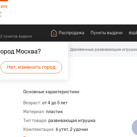
ЗИН
й
м
ещ
Распродажа
Пункты выдачи
612 пунктов выдачи
алышей
Развивающие игрушки
Деревянные развивающие игрушк
город Москва?
Нет, изменить город
будет первым.
Основные характеристики:
Возраст
от 4 до 5 лет
Материал
пластик
Тип товара
развивающая игрушка
Комплектация
6 утят, 2 удочки