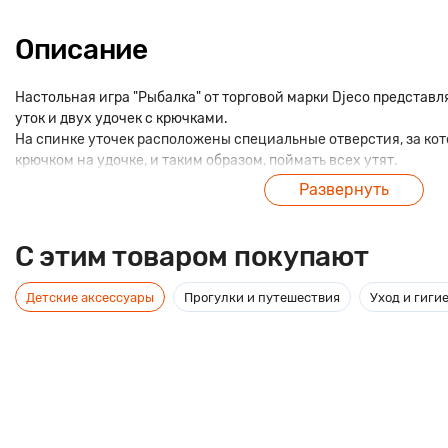
Описание
Настольная игра "Рыбалка" от торговой марки Djeco представл
уток и двух удочек с крючками.
На спинке уточек расположены специальные отверстия, за ко
крючком на удочке, и таким образом, поймать всех утят.
Развернуть
Каждой уточке присвоен свой персональный номер, что позвол
очков.
Такой уникальный набор для игры в рыбалку привлечет внима
C этим товаром покупают
устроить настоящие соревнования.
Детские аксессуары
Прогулки и путешествия
Уход и гиги