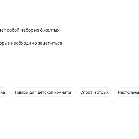
яет собой набор из 6 желтых
торые необходимо зацепиться
яет без труда вести подсчет
ние активных детей и поможет
ена
Товары для детской комнаты
Спорт и отдых
Настольны