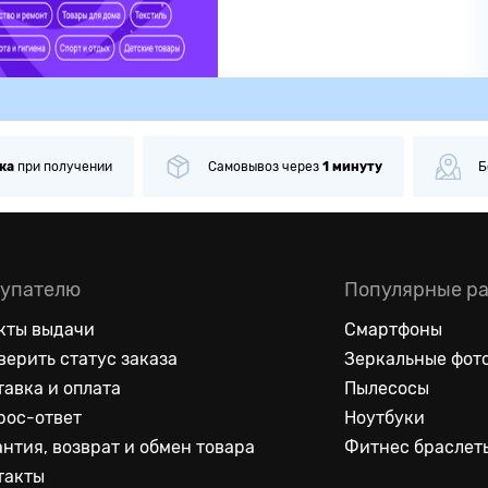
ка
при получении
Самовывоз
через
1 минуту
Б
упателю
Популярные р
кты выдачи
Смартфоны
верить статус заказа
Зеркальные фот
тавка и оплата
Пылесосы
рос-ответ
Ноутбуки
антия, возврат и обмен товара
Фитнес браслет
такты