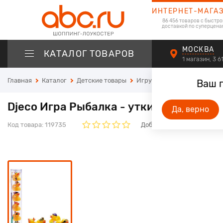
ИНТЕРНЕТ-МАГА
86 456 товаров с быстро
доставкой по суперцена
МОСКВА
КАТАЛОГ ТОВАРОВ
1 магазин, 3 
Главная
Каталог
Детские товары
Игрушки
Игрушки для м
Ваш 
Djeco Игра Рыбалка - утки
Да, верно
Код товара:
119735
Добавьте свой отзыв. Он 