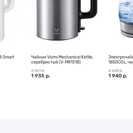
i Smart
Чайник Viomi Mechanical Kettle,
Электрочайн
серебристый (V-MK151B)
1850CGL, ч
2 421 р.
2 428 р.
1 935 р.
1 940 р.