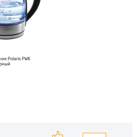
ик Polaris PWK
ерный