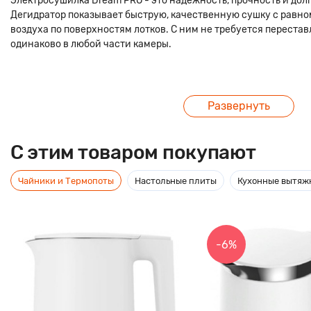
Электросушилка Dream PRO - это надежность, прочность и до
Дегидратор показывает быструю, качественную сушку с рав
воздуха по поверхностям лотков. С ним не требуется переста
одинаково в любой части камеры.
Развернуть
C этим товаром покупают
Чайники и Термопоты
Настольные плиты
Кухонные вытяж
-6%