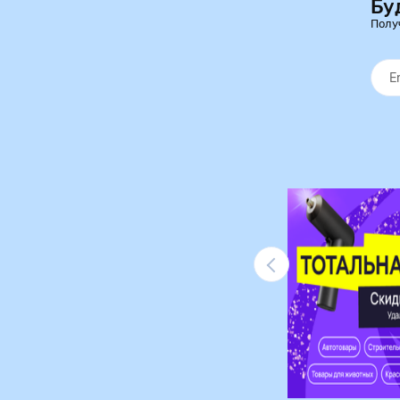
Бу
Полу
Ликвидация