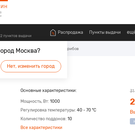
ЗИН
й
м
ещ
Распродажа
Пункты выдачи
612 пунктов выдачи
тросушилки для овощей, фруктов, грибов
город Москва?
0
Нет, изменить город
удет первым.
Основные характеристики:
31
2
Мощность, Вт
1000
Регулировка температуры
40 - 70 °C
В
Количество поддонов
10
Все характеристики