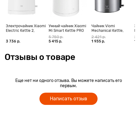
Электрочайник Xiaomi
Умный чайник Xiaomi
Чайник Viomi
Э
Electric Kettle 2,
Mi Smart Kettle PRO
Mechanical Kettle,
P
белый
серебристый (V-
5 750 р.
2 421 р.
2
MK151B)
3 736 р.
5 415 р.
1 935 р.
1
Отзывы о товаре
Еще нет ни одного отзыва. Вы можете написать его
первым.
Написать отзыв