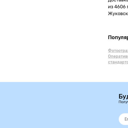
из 4606 
Жуковск
Популя
Фотоотра
Оператив
стандарто
Бу
Полу