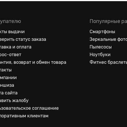
упателю
Популярные р
кты выдачи
Смартфоны
верить статус заказа
Зеркальные фот
тавка и оплата
Пылесосы
рос-ответ
Ноутбуки
антия, возврат и обмен товара
Фитнес браслет
такты
омпании
ншиза
та сайта
авить жалобу
ьзовательское соглашение
поративным клиентам