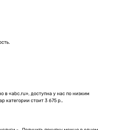
сть.
 в «abc.ru», доступна у нас по низким
ар категории стоит 3 675 р..
 услуги - . Получить покупку можно в одном