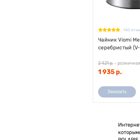
140 отз
Чайник Viomi Mec
серебристый (V
2 421 р.
-
розничная
1 935 р.
Заказать
Интернет
которым
POLARIS (