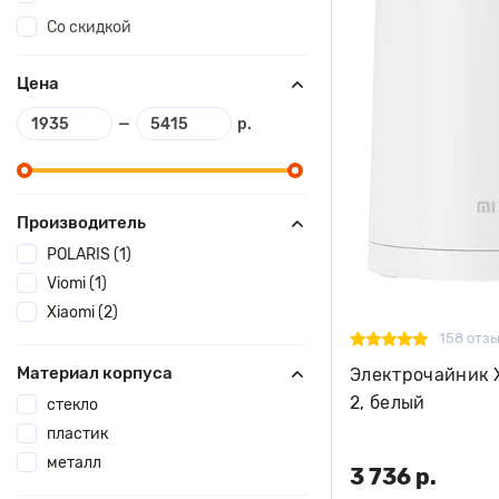
Со скидкой
Цена
—
р.
Производитель
POLARIS (1)
Viomi (1)
Xiaomi (2)
158 отз
Материал корпуса
Электрочайник Xi
2, белый
стекло
пластик
металл
3 736 р.