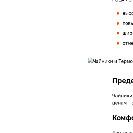
высо
пов
шир
отм
Преде
Чайники 
ценам - 
Комф
Доставка