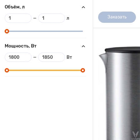
Объём, л
Заказать
—
л
Мощность, Вт
—
Вт