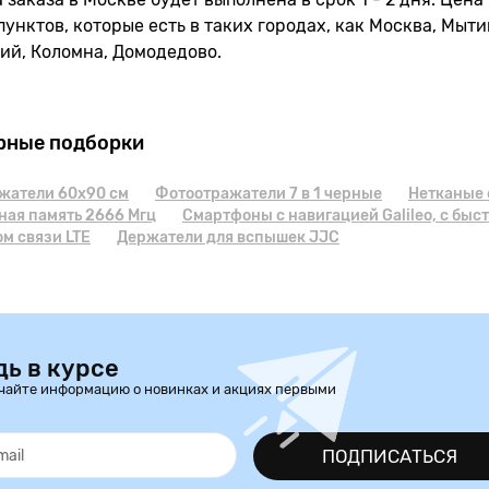
пунктов, которые есть в таких городах, как Москва, Мыт
ий, Коломна, Домодедово.
рные подборки
жатели 60х90 см
Фотоотражатели 7 в 1 черные
Нетканые
ная память 2666 Мгц
Смартфоны с навигацией Galileo, с быс
м связи LTE
Держатели для вспышек JJC
дь в курсе
чайте информацию о новинках и акциях первыми
ПОДПИСАТЬСЯ