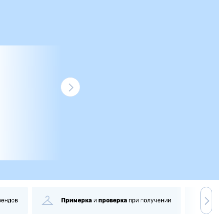
рендов
Примерка
и
проверка
при получении
С