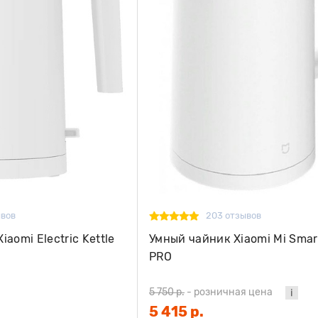
ывов
203 отзывов
aomi Electric Kettle
Умный чайник Xiaomi Mi Smart
PRO
5 750 р.
-
розничная цена
5 415 р.