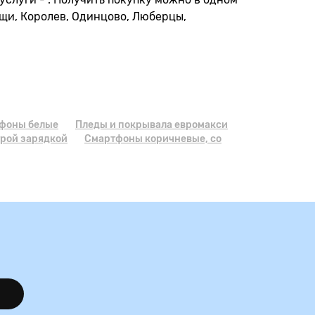
ищи, Королев, Одинцово, Люберцы,
 фоны белые
Пледы и покрывала евромакси
трой зарядкой
Смартфоны коричневые, cо