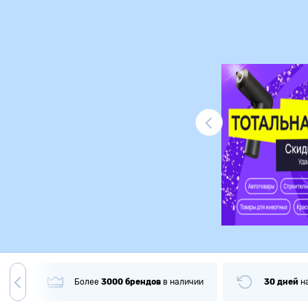
Ликвидация
гда
Более
3000
брендов
в наличии
30 дней
н