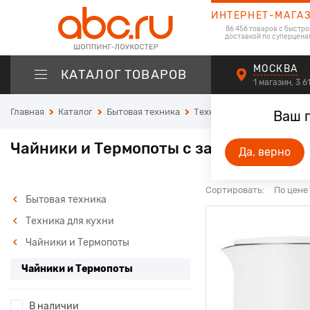
ИНТЕРНЕТ-МАГА
86 456 товаров с быстро
доставкой по суперцена
МОСКВА
КАТАЛОГ ТОВАРОВ
1 магазин, 3 
Главная
Каталог
Бытовая техника
Техника для кухни
Чайн
Ваш 
Чайники и Термопоты с закрытой спи
Да, верно
Сортировать:
По цене
Бытовая техника
Техника для кухни
Чайники и Термопоты
Чайники и Термопоты
В наличии