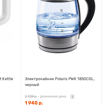
 Kettle
Электрочайник Polaris PWK 1850CGL,
черный
2 428 р.
-
розничная цена
1 940 р.