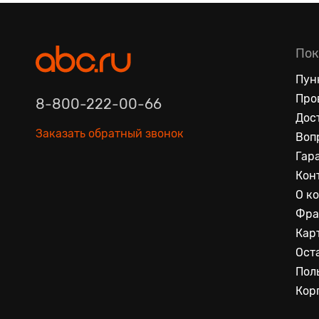
Пок
Пун
Про
8-800-222-00-66
Дос
Заказать обратный звонок
Воп
Гар
Кон
О к
Фра
Кар
Ост
Пол
Кор