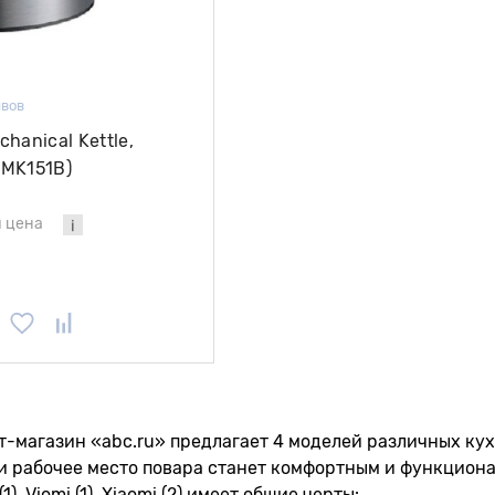
ывов
hanical Kettle,
-MK151B)
 цена
-магазин «abc.ru» предлагает 4 моделей различных кух
и рабочее место повара станет комфортным и функциона
1), Viomi (1), Xiaomi (2) имеет общие черты: