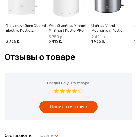
Электрочайник Xiaomi
Умный чайник Xiaomi
Чайник Viomi
Э
Electric Kettle 2,
Mi Smart Kettle PRO
Mechanical Kettle,
P
белый
серебристый (V-
5 750 р.
2 421 р.
2
MK151B)
3 736 р.
5 415 р.
1 935 р.
1
Отзывы о товаре
Средняя оценка товара:
Написать отзыв
Сортировать:
по дате