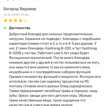
Богарод Ведомир
13.12.2018 | 19:46
Достоинства
Добротный блендер для сильных продолжительных
нагрузок. Германия не подводит. Блендеры с подобными
характеристиками стоят в 3, а то и в 4-5 раз дороже. У
нас 2 таких блендера-Gastrorag B-020, и 1шт Gastrorag
B-020B у сестры. Работают уже 5 лет скоро будет.
Функционал космический. После моего блендера
никаким другим у друзей в гостях пользоваться не могу,
они кажутся мне какими то как из каменного века,
неудобными и с скупердяйским набором функций.
Привык к множеству функций и мощности. Функции все
использую, так как сам сыроежу процентов на 90,
поэтому готовлю много разных блюд сыроедческих.
Также перемалывают лечебные травы в порошок, чищу
зубы. Орехи, овощи для него детские игры. Обожаю
такие качественные вещи, такое ощущение что
качество как в советское время делали.