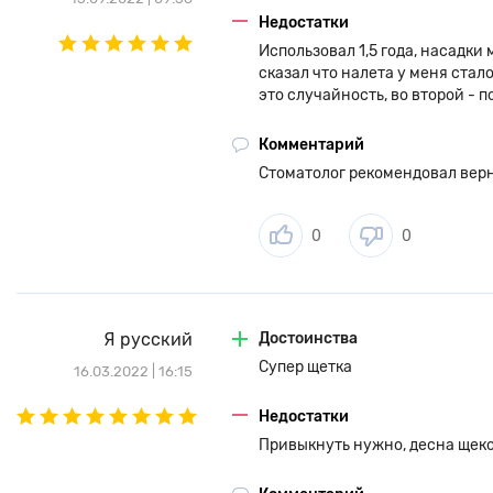
Недостатки
Для зарядки аккумулятора используется фирменная док станци
Использовал 1,5 года, насадки 
щетке применена, традиционная для китайского производител
сказал что налета у меня стало
устройством при помощи смартфона. Связь с устройством ос
это случайность, во второй - 
беспроводного соединения Bluetooth. С помощью фирменного
возможность просматривать данные о чистке зубов, а так же 
Комментарий
настраивать различные режимы чистки.
Стоматолог рекомендовал верн
0
0
Я русский
Достоинства
Супер щетка
16.03.2022 | 16:15
Недостатки
Привыкнуть нужно, десна щек