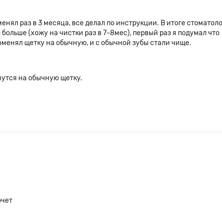
я. Так же в данной зубной
менял раз в 3 месяца, все делал по инструкции. В итоге стоматоло
я, возможность управлять
 больше (хожу на чистки раз в 7-8мес), первый раз я подумал что
уществляется посредством
поменял щетку на обычную, и с обычной зубы стали чище.
 приложения пользователь имеет
вручную регулировать и
утся на обычную щетку.
очет