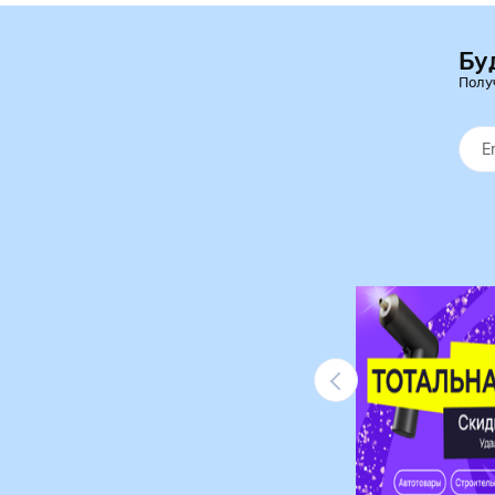
Бу
Полу
Ликвидация