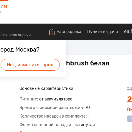
ЗИН
й
м
ещ
Распродажа
Пункты выдачи
612 пунктов выдачи
я ухода за полостью рта
город Москва?
d Wave Electric Toothbrush белая
Нет, изменить город
Основные характеристики:
3 
2
Питание
от аккумулятора
Время автономной работы, мин
70
В
Количество насадок в комплекте
1
Форма основной насадки
вытянутая