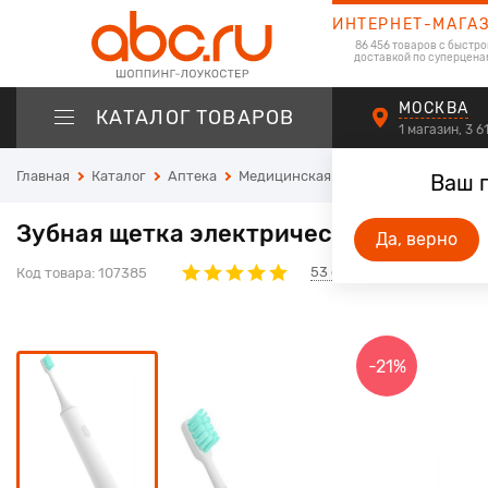
ИНТЕРНЕТ-МАГА
86 456 товаров с быстро
доставкой по суперцена
МОСКВА
КАТАЛОГ ТОВАРОВ
1 магазин, 3 
Главная
Каталог
Аптека
Медицинская техника
Приборы дл
Ваш 
Зубная щетка электрическая Mijia Soun
Да, верно
53
отзывов
Код товара:
107385
-21%