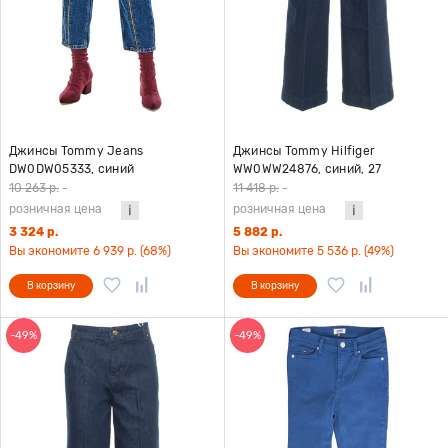
Джинсы Tommy Jeans
Джинсы Tommy Hilfiger
DW0DW05333, синий
WW0WW24876, синий, 27
10 263 р.
-
11 418 р.
-
розничная цена
розничная цена
3 324 р.
5 882 р.
Вы экономите 6 939 р. (68%)
Вы экономите 5 536 р. (49%)
В корзину
В корзину
-49%
-49%