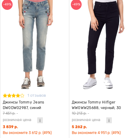
-49%
-49%
1 отзывов
Джинсы Tommy Jeans
Джинсы Tommy Hilfiger
DW0DW02987, синий
WW0WW25688, черный, 30
7 451 р.
-
10 213 р.
-
розничная цена
розничная цена
3 839 р.
5 262 р.
Вы экономите 3 612 р. (49%)
Вы экономите 4 951 р. (49%)