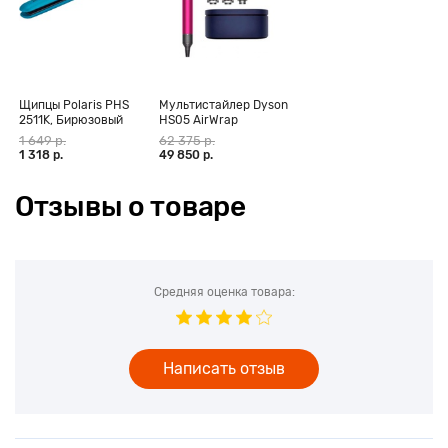
Щипцы Polaris PHS
Мультистайлер Dyson
2511K, Бирюзовый
HS05 AirWrap
Complete Long,
1 649 р.
62 375 р.
фуксия (CN)
1 318 р.
49 850 р.
Отзывы о товаре
Средняя оценка товара:
Написать отзыв