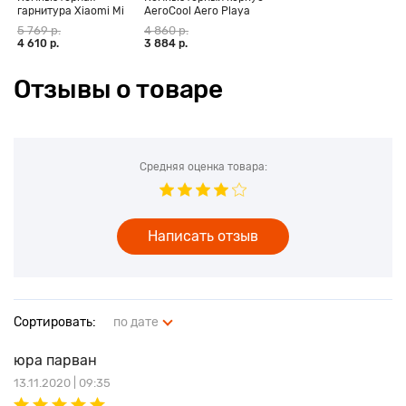
гарнитура Xiaomi Mi
AeroCool Aero Playa
Gaming Headset USB
Slim, черный
5 769 р.
4 860 р.
черная
4 610 р.
3 884 р.
Отзывы о товаре
Средняя оценка товара:
Написать отзыв
Сортировать:
по дате
юра парван
13.11.2020 | 09:35