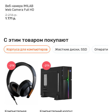
Веб-камера IMILAB
Web Camera Full HD
1080p черная
2 216 р.
1 771 р.
C этим товаром покупают
Корпуса для компьютеров
Жесткие диски, SSD
Оперативн
-21%
-21%
Компьютерная
Компьютерный корпус