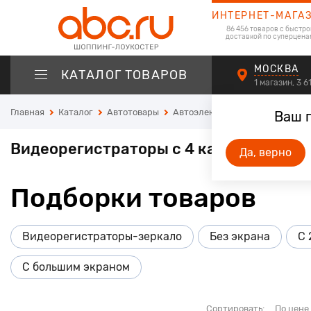
ИНТЕРНЕТ-МАГА
86 456 товаров с быстро
доставкой по суперцена
МОСКВА
КАТАЛОГ ТОВАРОВ
1 магазин, 3 
Главная
Каталог
Автотовары
Автоэлектроника
Автомобил
Ваш 
Видеорегистраторы с 4 камерами
Да, верно
Подборки товаров
Видеорегистраторы-зеркало
Без экрана
С 
С большим экраном
Сортировать:
По цене