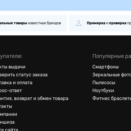
альные
товары
известных брендов
Примерка
и
проверка
п
упателю
Популярные р
кты выдачи
Смартфоны
верить статус заказа
Зеркальные фот
тавка и оплата
Пылесосы
рос-ответ
Ноутбуки
антия, возврат и обмен товара
Фитнес браслет
такты
омпании
ншиза
та сайта