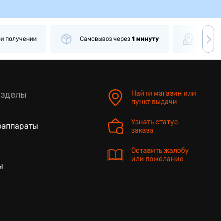
ри получении
Самовывоз
через
1 минуту
Боле
азделы
Найти магазин или
пункт выдачи
Узнать статус
оаппараты
заказа
Оставить жалобу
или пожелание
ы