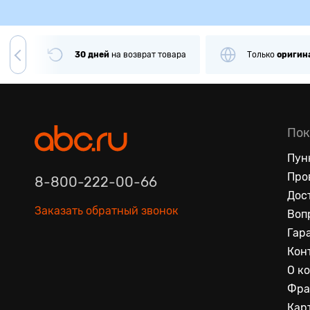
чии
30 дней
на
возврат товара
Только
оригин
Пок
Пун
Про
8-800-222-00-66
Дос
Заказать обратный звонок
Воп
Гар
Кон
О к
Фра
Кар