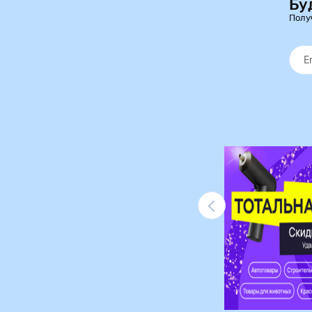
Бу
Полу
Ликвидация