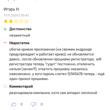
подключается к вашему смартфону. Бесплатное приложение
SilverStone S8 для управления видеорегистратором
Игорь Н.
доступно в AppStore и Google Play. С помощью приложения
11.11.2020 | 05:47
можно менять настройки видеорегистратора,
просматривать видеозаписи, сохранять их в память
смартфона и делиться ими через любые мессенджеры, по
Достоинства
электронной почте и в социальных сетях.
незаметный
SilverStone F1 S8-WiFi – компактное незаметное устройство,
Недостатки
устанавливающееся за зеркалом заднего вида. В комплекте
убогое кривое приложение (на свежем андроиде
идет дополнительный провод для подключения
предупреждает и работает криво), не обновляется
видеорегистратора к штатному монитору автомобиля.
давно., после обновления прошивки регистратора , wifi
Установить видеорегистратор SilverStone F1 S8-WiFi очень
регистратора теперь "гудит" постоянно, отключить
просто, все рекомендации по установке доступны в
нельзя (зачем?!), откатить прошивку оказалось
инструкции. После установки загрузите бесплатное
невозможно. у кого пароль слетел 12345678 теперь - ещё
приложение – и начинайте работу с устройством!
один прикол прошивки.
Комментарий
разочаровала компания, хотя сам аппарат неплохой
0
0