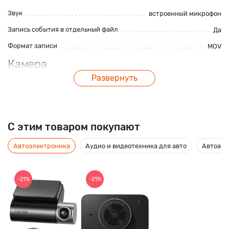
Звук
встроенный микрофон
Запись события в отдельный файл
Да
Формат записи
MOV
Камера
Развернуть
Разрешение матрицы, Мп
2Мп
Угол обзора, градусов
170градусов
Питание
C этим товаром покупают
Тип питания
от аккумулятора
, от бортовой сети
Автоэлектроника
Аудио и видеотехника для авто
Автоакс
Емкость аккумулятора, мАч
200мАч
Хранение данных
-21%
-21%
Форматы карт памяти
microSDHC, microSD
Дополнительные характеристики