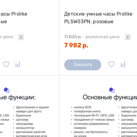
асы Prolike
Детские умные часы Prolike
вые
PLSW03PN, розовые
я цена
11 800 р.
-
розничная цена
7 982 р.
Заказать