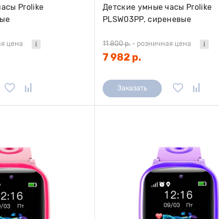
асы Prolike
Детские умные часы Prolike
ные
PLSW03PP, сиреневые
я цена
11 800 р.
-
розничная цена
7 982 р.
Заказать