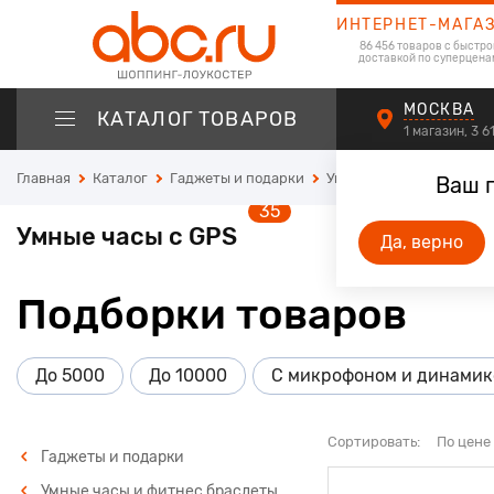
ИНТЕРНЕТ-МАГА
86 456 товаров с быстро
доставкой по суперцена
МОСКВА
КАТАЛОГ ТОВАРОВ
1 магазин, 3 
Главная
Каталог
Гаджеты и подарки
Умные часы и фитнес б
Ваш 
35
Умные часы с GPS
Да, верно
Подборки товаров
До 5000
До 10000
С микрофоном и динами
Сортировать:
По цене
Гаджеты и подарки
Умные часы и фитнес браслеты