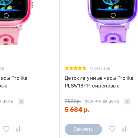
ов
71 отзывов
асы Prolike
Детские умные часы Prolike
вые
PLSW13PP, сиреневые
я цена
7 800 р.
-
розничная цена
5 684 р.
Заказать