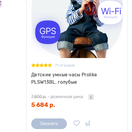
71 отзывов
Детские умные часы Prolike
PLSW13BL, голубые
7 800 р.
-
розничная цена
5 684 р.
Заказать