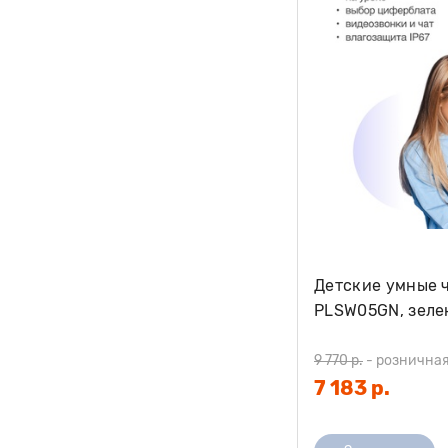
Детские умные ч
PLSW05GN, зеле
9 770 р.
-
розничная
7 183 р.