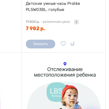
Детские умные часы Prolike
PLSW03BL, голубые
11 800 р.
-
розничная цена
7 982 р.
Заказать