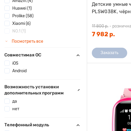
Amazfit (4)
Детские умные ч
Huawei (1)
PLSW03BK, чёр
Prolike (58)
Xiaomi (6)
11 800 р.
-
рознична
NO.1 (1)
7 982 р.
Посмотреть все
Заказать
Совместимая ОС
iOS
Android
Возможность установки
дополнительных программ
да
нет
Телефонный модуль