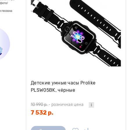
Детские умные часы Prolike
PLSW05BK, чёрные
10 990 р.
-
розничная цена
7 532 р.