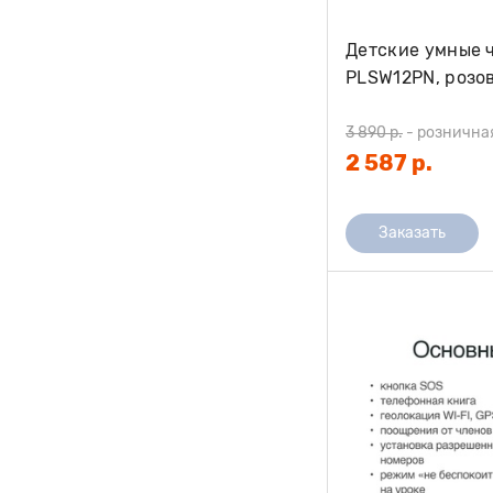
Детские умные ч
PLSW12PN, розо
3 890 р.
-
рознична
2 587 р.
Заказать