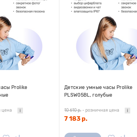
асы Prolike
Детские умные часы Prolike
ные
PLSW05BL, голубые
 цена
10 610 р.
-
розничная цена
7 183 р.