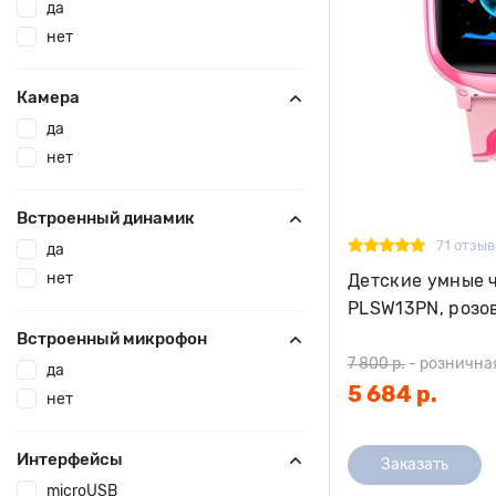
да
нет
Камера
да
нет
Встроенный динамик
71 отзыв
да
нет
Детские умные ч
PLSW13PN, розо
Встроенный микрофон
7 800 р.
-
рознична
да
5 684 р.
нет
Интерфейсы
Заказать
microUSB