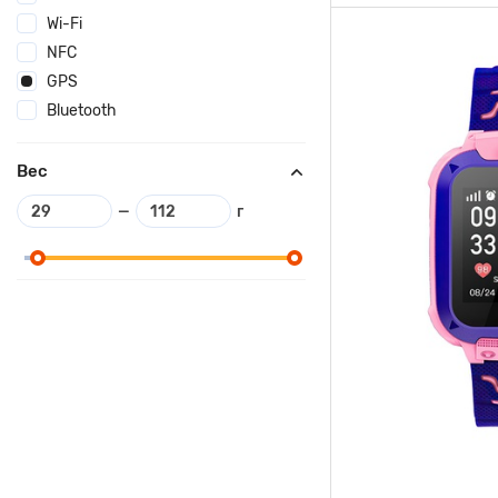
Wi-Fi
NFC
GPS
Bluetooth
Вес
—
г