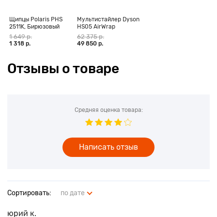
Щипцы Polaris PHS
Мультистайлер Dyson
2511K, Бирюзовый
HS05 AirWrap
Complete Long,
1 649 р.
62 375 р.
фуксия (CN)
1 318 р.
49 850 р.
Отзывы о товаре
Средняя оценка товара:
Написать отзыв
Сортировать:
по дате
юрий к.