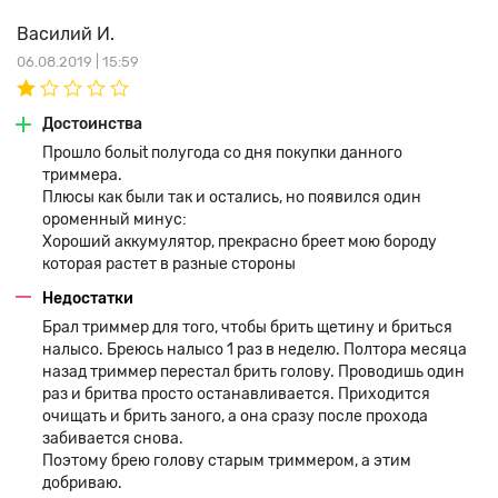
Василий И.
06.08.2019 | 15:59
Достоинства
Прошло больit полугода со дня покупки данного
триммера.
Плюсы как были так и остались, но появился один
ороменный минус:
Хороший аккумулятор, прекрасно бреет мою бороду
которая растет в разные стороны
Недостатки
Брал триммер для того, чтобы брить щетину и бриться
налысо. Бреюсь налысо 1 раз в неделю. Полтора месяца
назад триммер перестал брить голову. Проводишь один
раз и бритва просто останавливается. Приходится
очищать и брить заного, а она сразу после прохода
забивается снова.
Поэтому брею голову старым триммером, а этим
добриваю.