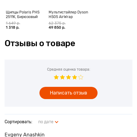
Щипцы Polaris PHS
Мультистайлер Dyson
2511K, Бирюзовый
HS05 AirWrap
Complete Long,
1 649 р.
62 375 р.
фуксия (CN)
1 318 р.
49 850 р.
Отзывы о товаре
Средняя оценка товара:
Написать отзыв
Сортировать:
по дате
Evgeny Anashkin