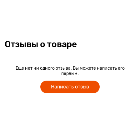
• Установлен усиленный клапан из тента на молнии,
изнутри пришита поддерживающая стропа для прочности;
• Индивидуальная упаковка: полиэтиленовый пакет с ручкой
и ярким вкладышем;
• Каждая камера складывается в отдельный пакет.
Отзывы о товаре
Еще нет ни одного отзыва. Вы можете написать его
первым.
Написать отзыв