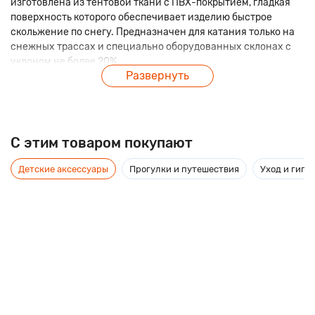
изготовлена из тентовой ткани с ПВХ-покрытием, гладкая
поверхность которого обеспечивает изделию быстрое
скольжение по снегу. Предназначен для катания только на
снежных трассах и специально оборудованных склонах с
уклоном не более 20%.
Развернуть
Характеристики:
• диаметр: 120 см,
• габариты, В/Ш/Г: 85/85/22,
• вес: 3,5 кг,
C этим товаром покупают
• плотность ПВХ: 550-850 гр./кв.м,
• автокамера R2.
Детские аксессуары
Прогулки и путешествия
Уход и гиги
В отличие от традиционных санок и ледянок, тюбинг имеет
следующие преимущества:
• Комфорт и безопасность;
• Удобство в эксплуатации и хранении;
• Можно кататься вдвоем;
• Развивает высокую скорость;
• Можно использовать зимой, и летом на воде;
• Тюбинг комплектуется надежной камерой, тросом для
перемещения.