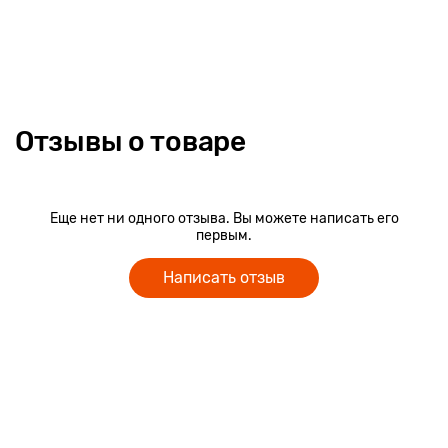
• Установлен усиленный клапан из тента на молнии,
изнутри пришита поддерживающая стропа для прочности;
• Индивидуальная упаковка: полиэтиленовый пакет с ручкой
и ярким вкладышем;
• Каждая камера складывается в отдельный пакет.
Отзывы о товаре
Еще нет ни одного отзыва. Вы можете написать его
первым.
Написать отзыв