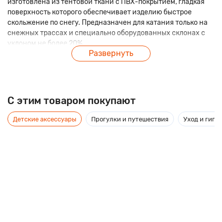
изготовлена из тентовой ткани с ПВХ-покрытием, гладкая
поверхность которого обеспечивает изделию быстрое
скольжение по снегу. Предназначен для катания только на
снежных трассах и специально оборудованных склонах с
уклоном не более 20%.
Развернуть
Характеристики:
• диаметр: 120 см,
• габариты, В/Ш/Г: 85/85/22,
• вес: 3,5 кг,
C этим товаром покупают
• плотность ПВХ: 550-850 гр./кв.м,
• автокамера R2.
Детские аксессуары
Прогулки и путешествия
Уход и гиги
В отличие от традиционных санок и ледянок, тюбинг имеет
следующие преимущества:
• Комфорт и безопасность;
• Удобство в эксплуатации и хранении;
• Можно кататься вдвоем;
• Развивает высокую скорость;
• Можно использовать зимой, и летом на воде;
• Тюбинг комплектуется надежной камерой, тросом для
перемещения.