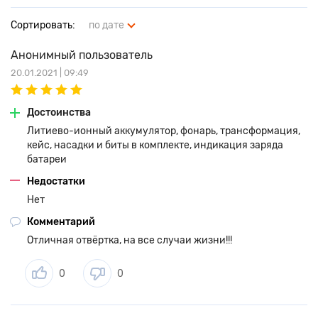
расположены светодиоды для индикации уровня заряда
аккумулятора.
Сортировать:
по дате
• Будете пользоваться годами! Редуктор оснащен
металлическими шестернями, а потому надежен. Li-ion
Анонимный пользователь
аккумулятор не подвержен эффекту памяти.
20.01.2021 | 09:49
Комплектация:
• Шуруповерт;
Достоинства
• Устройство зарядное;
Литиево-ионный аккумулятор, фонарь, трансформация,
• Насадки 25 мм - PH2, PH2, PZ2, PZ2, SL 6, SL 6;
кейс, насадки и биты в комплекте, индикация заряда
• Переходник для торцевых головок;
батареи
• Магнитный переходник-удлинитель для насадок;
• Инструкция по безопасности;
Недостатки
• Руководство по эксплуатации;
Нет
• Кейс.
Комментарий
Отличная отвёртка, на все случаи жизни!!!
Вес: 0,64 кг.
Габариты: 267 x 187 x 53 мм.
0
0