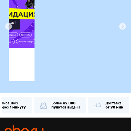
ция
Самовывоз
Более
62 000
Доставка
через
1 минуту
пунктов
выдачи
от 90 мин