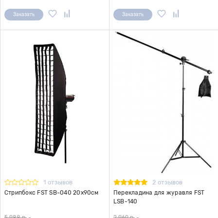
Заказать
Заказать
1 отзывов
2 отзывов
Стрипбокс FST SB-040 20x90см
Перекладина для журавля FST
LSB-140
5 988 р.
-
2 969 р.
-