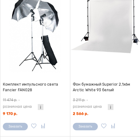
Комплект импульсного света
Фон бумажный Superior 2,1x6м
Fancier FAN028
Arctic White 93 белый
11 474 р.
-
3 211 р.
-
розничная цена
розничная цена
9 170 р.
2 566 р.
Заказать
Заказать