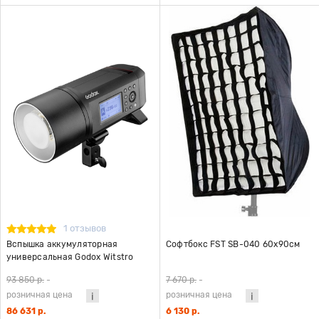
1 отзывов
Вспышка аккумуляторная
Софтбокс FST SB-040 60x90см
универсальная Godox Witstro
AD600 Pro
93 850 р.
-
7 670 р.
-
розничная цена
розничная цена
86 631 р.
6 130 р.