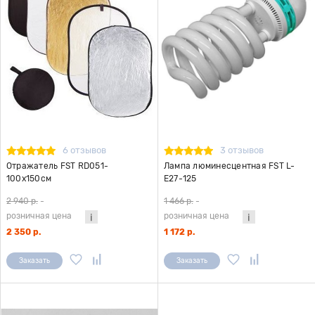
6 отзывов
3 отзывов
Отражатель FST RD051-
Лампа люминесцентная FST L-
100x150см
E27-125
2 940 р.
-
1 466 р.
-
розничная цена
розничная цена
2 350 р.
1 172 р.
Заказать
Заказать