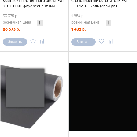
Комплект постоянного света FST
Светодиодный осветитель FST
STUDIO KIT флуоресцентный
LED 12-RL кольцевой для
(Готовая видеостудия)
макросъемки
33 375 р.
-
1 854 р.
-
розничная цена
розничная цена
26 673 р.
1 482 р.
Заказать
Заказать