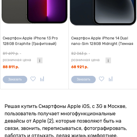
Смартфон Apple iPhone 13 Pro
Смартфон Apple iPhone 14 Dual
128GB Graphite (Графитовый)
nano-Sim 128GB Midnight (Темная
A2483
ночь) A2884 (без Ru Store)
89 699 р.
-
82 063 р.
-
розничная цена
розничная цена
88 811 р.
68 921 р.
Заказать
Заказать
Решая купить Смартфоны Apple iOS, с 3G в Москве,
пользователь получает многофункциональные
девайсы от Apple (2), которые позволяют быть на
связи, звонить, переписываться, фотографировать,
работать и отдыхать, делая жизнь комфортнее.